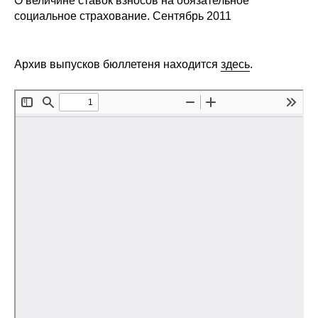
О величине ставок взносов на обязательное
Сотрудники
социальное страхование. Сентябрь 2011
Отчетность
Архив выпусков бюллетеня находится
здесь
.
Противодействие коррупции
Материалы для СМИ
Публикации
Научная жизнь
Издания
Проблемы прогнозирования
О журнале
Номера журналов