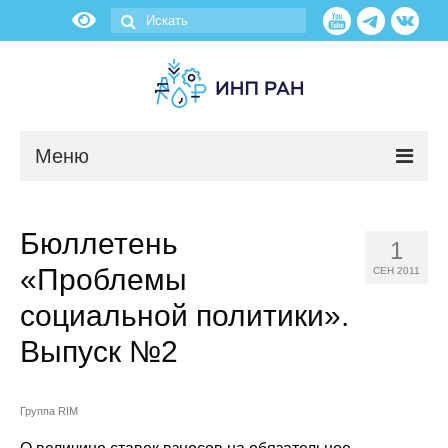
Меню
Новости
Бюллетень
1
О нас
«Проблемы
СЕН 2011
Об институте
социальной политики».
Выпуск №2
Научные подразделения
Администрация
Группа RIM