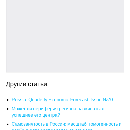
Общие требования
Стандарты оформления
Семинары
Энергетический семинар
Российско-французский семинар
ЦДУ
Другие статьи:
Отрасли и регионы
Russia: Quarterly Economic Forecast. Issue №70
Inforum
Может ли периферия региона развиваться
Ученый совет
успешнее его центра?
Самозанятость в России: масштаб, гомогенность и
Материалы