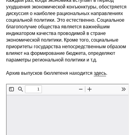
Каждый раз, когда экономика вступает в период
Сотрудники
ухудшения экономической конъюнктуры, обостряется
дискуссия о наиболее рациональных направлениях
Отчетность
социальной политики. Это естественно. Социальное
благополучие общества является важнейшим
Противодействие коррупции
индикатором качества проводимой в стране
экономической политики. Кроме того, социальные
Материалы для СМИ
приоритеты государства непосредственным образом
влияют на формирование бюджета, определяют
параметры региональной политики и т.д.
Публикации
Архив выпусков бюллетеня находится
здесь
.
Научная жизнь
Издания
Проблемы прогнозирования
О журнале
Номера журналов