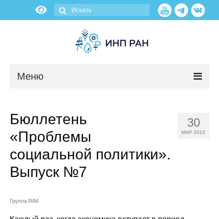
Меню
Новости
Бюллетень
30
О нас
«Проблемы
МАР 2015
Об институте
социальной политики».
Выпуск №7
Научные подразделения
Администрация
Группа RIM