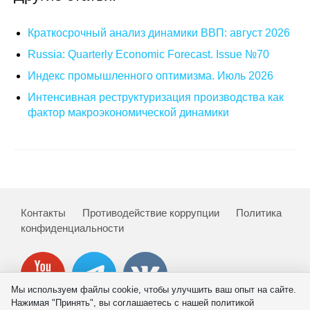
О совете
Краткосрочный анализ динамики ВВП: август 2026
Russia: Quarterly Economic Forecast. Issue №70
Регулярные прогнозы
Индекс промышленного оптимизма. Июль 2026
Квартальный прогноз
Интенсивная реструктуризация производства как
фактор макроэкономической динамики
Краткосрочный прогноз
Оценка индекса промышленного
производства
Российская Система Климатического
Контакты
Противодействие коррупции
Политика
Мониторинга
конфиденциальности
Центр «Климатическая политика и
экономика России»
Мы используем файлы cookie, чтобы улучшить ваш опыт на сайте.
Нажимая "Принять", вы соглашаетесь с нашей политикой
Образование и карьера