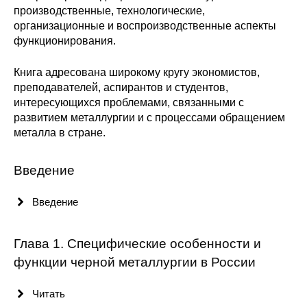
Общие требования
производственные, технологические,
организационные и воспроизводственные аспекты
Стандарты оформления
функционирования.
Семинары
Книга адресована широкому кругу экономистов,
преподавателей, аспирантов и студентов,
Энергетический семинар
интересующихся проблемами, связанными с
развитием металлургии и с процессами обращением
металла в стране.
Российско-французский семинар
ЦДУ
Введение
Отрасли и регионы
Введение
Inforum
Глава 1. Специфические особенности и
функции черной металлургии в России
Ученый совет
Читать
Материалы