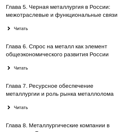
Глава 5. Черная металлургия в России:
Кафедра МФТИ
межотраслевые и функциональные связи
Кафедра МАДИ
Читать
Аспирантура
Глава 6. Спрос на металл как элемент
Об аспирантуре
общеэкономического развития России
Поступление
Читать
Обучение
Глава 7. Ресурсное обеспечение
металлургии и роль рынка металлолома
Нормативные документы
Читать
Диссертационный совет
О совете
Глава 8. Металлургические компании в