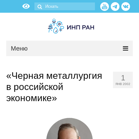
Меню
Новости
«Черная металлургия
1
О нас
в российской
ЯНВ 2002
Об институте
экономике»
Научные подразделения
Администрация