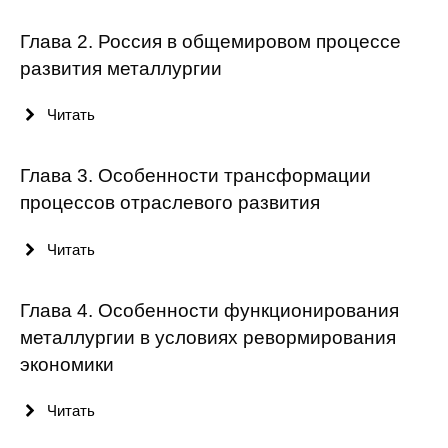
О совете
Глава 2. Россия в общемировом процессе
развития металлургии
Регулярные прогнозы
Читать
Квартальный прогноз
Глава 3. Особенности трансформации
Краткосрочный прогноз
процессов отраслевого развития
Оценка индекса промышленного
производства
Читать
Российская Система Климатического
Глава 4. Особенности функционирования
Мониторинга
металлургии в условиях ревормирования
экономики
Центр «Климатическая политика и
экономика России»
Читать
Образование и карьера