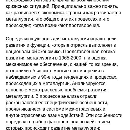
кризисных ситуаций. Принципиально важно понять,
Редакционная этика
как развивается экономика страны и как развивается
металлургия, что общего в этих процессах и что
Информация для авторов
происходит, когда возникают противоречия.
Общие требования
Определяющую роль для металлургии играют цели
развития и функции, которые отрасль выполняет в
Стандарты оформления
национальной экономике. Представленная логика
развития металлургии в 1965-2000 гг. и оценка
Научные труды
механизмов ее обеспечения, с нашей точки зрения,
позволили объяснить многие противоречия в
О журнале
наблюдаемых в 90-е годы тенденциях и процессах,
происходящих в металлургии. Анализируются
основные межотраслевые проблемы развития
Выпуски
металлургии. В процессе анализа отрасли
раскрываются ее специфические особенности,
Редакционная этика
проявляющиеся в системе меж-отраслевых и
внутриотраслевых взаимодействий. Эти особенности
Информация для авторов
определяют набор факторов, под воздействием
которых происходит развитие металлургии: