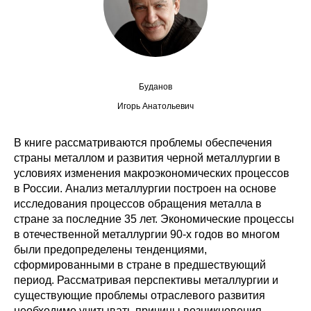
Сотрудники
Отчетность
Противодействие коррупции
Буданов
Материалы для СМИ
Игорь Анатольевич
Публикации
В книге рассматриваются проблемы обеспечения
страны металлом и развития черной металлургии в
условиях изменения макроэкономических процессов
Научная жизнь
в России. Анализ металлургии построен на основе
исследования процессов обращения металла в
Издания
стране за последние 35 лет. Экономические процессы
Проблемы прогнозирования
в отечественной металлургии 90-х годов во многом
были предопределены тенденциями,
О журнале
сформированными в стране в предшествующий
период. Рассматривая перспективы металлургии и
существующие проблемы отраслевого развития
Номера журналов
необходимо учитывать причины возникновения