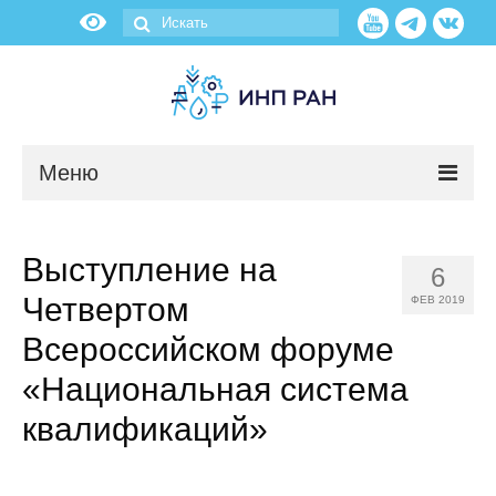
Меню
Новости
Выступление на
6
О нас
Четвертом
ФЕВ 2019
Об институте
Всероссийском форуме
«Национальная система
Научные подразделения
квалификаций»
Администрация