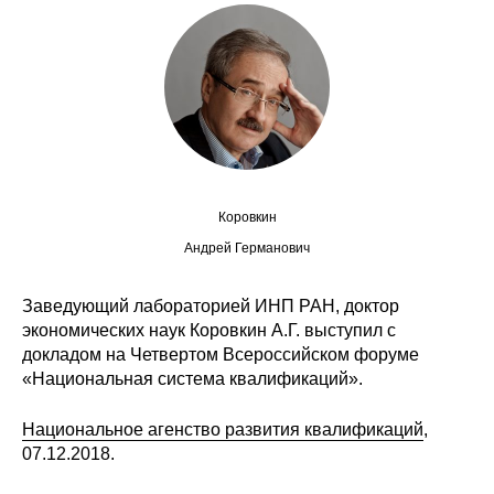
Сотрудники
Отчетность
Противодействие коррупции
Материалы для СМИ
Коровкин
Публикации
Андрей Германович
Научная жизнь
Заведующий лабораторией ИНП РАН, доктор
Издания
экономических наук Коровкин А.Г. выступил с
докладом на Четвертом Всероссийском форуме
Проблемы прогнозирования
«Национальная система квалификаций».
О журнале
Национальное агенство развития квалификаций
,
07.12.2018.
Номера журналов