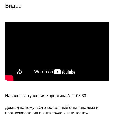
Видео
Редакционная этика
Информация для авторов
Общие требования
Стандарты оформления
Научные труды
О журнале
Выпуски
Редакционная этика
Начало выступления Коровкина А.Г.: 08:33
Информация для авторов
Доклад на тему: «Отечественный опыт анализа и
прогнозирования рынка труда и занятости».