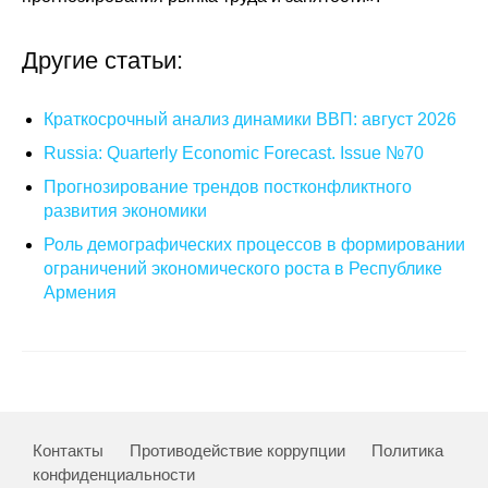
Общие требования
Другие статьи:
Стандарты оформления
Семинары
Краткосрочный анализ динамики ВВП: август 2026
Russia: Quarterly Economic Forecast. Issue №70
Энергетический семинар
Прогнозирование трендов постконфликтного
развития экономики
Российско-французский семинар
Роль демографических процессов в формировании
ЦДУ
ограничений экономического роста в Республике
Армения
Отрасли и регионы
Inforum
Ученый совет
Контакты
Противодействие коррупции
Политика
конфиденциальности
Материалы