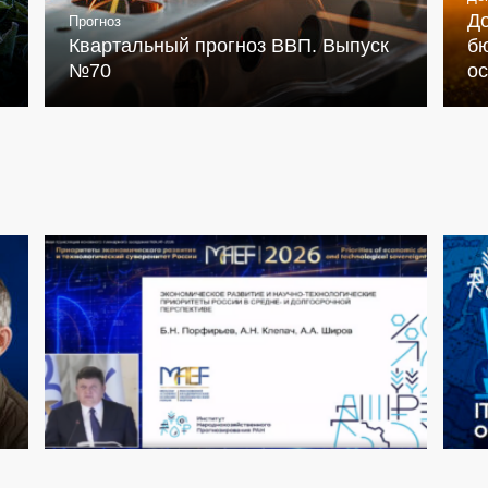
Д
Прогноз
Квартальный прогноз ВВП. Выпуск
бю
№70
о