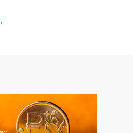
)
клад