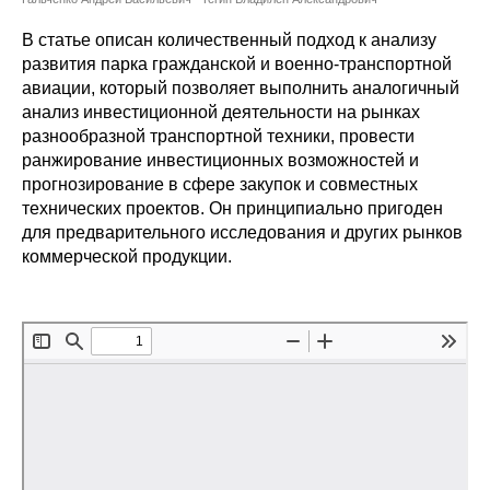
Сотрудники
В статье описан количественный подход к анализу
Отчетность
развития парка гражданской и военно-транспортной
авиации, который позволяет выполнить аналогичный
анализ инвестиционной деятельности на рынках
Противодействие коррупции
разнообразной транспортной техники, провести
ранжирование инвестиционных возможностей и
Материалы для СМИ
прогнозирование в сфере закупок и совместных
технических проектов. Он принципиально пригоден
Публикации
для предварительного исследования и других рынков
коммерческой продукции.
Научная жизнь
Издания
Проблемы прогнозирования
О журнале
Номера журналов