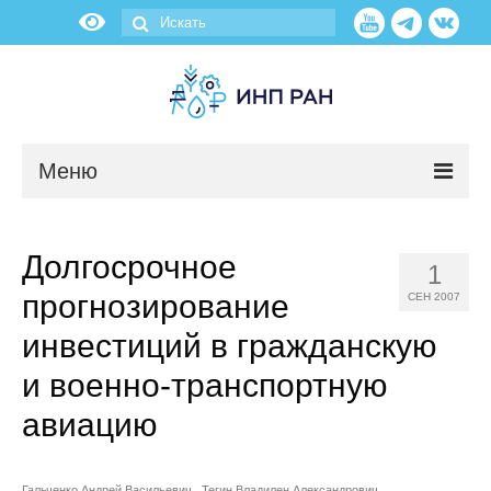
Меню
Новости
Долгосрочное
1
О нас
прогнозирование
СЕН 2007
Об институте
инвестиций в гражданскую
и военно-транспортную
Научные подразделения
авиацию
Администрация
Гальченко Андрей Васильевич
Тегин Владилен Александрович