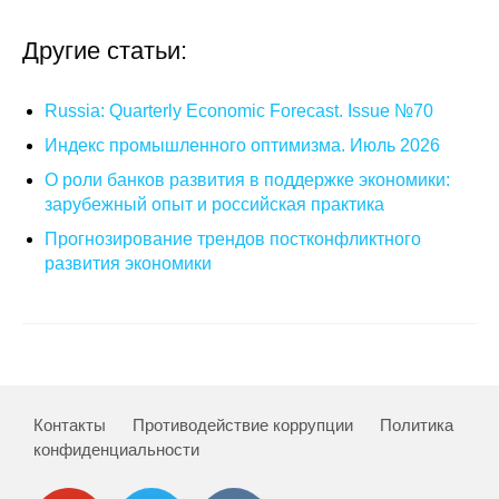
О совете
Другие статьи:
Регулярные прогнозы
Russia: Quarterly Economic Forecast. Issue №70
Квартальный прогноз
Индекс промышленного оптимизма. Июль 2026
О роли банков развития в поддержке экономики:
Краткосрочный прогноз
зарубежный опыт и российская практика
Прогнозирование трендов постконфликтного
Оценка индекса промышленного
развития экономики
производства
Российская Система Климатического
Мониторинга
Центр «Климатическая политика и
Контакты
Противодействие коррупции
Политика
экономика России»
конфиденциальности
Образование и карьера