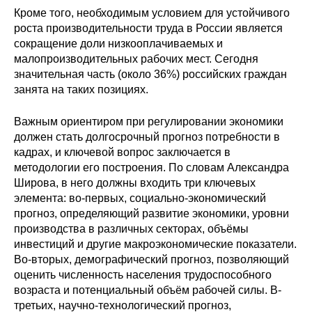
Общие требования
Кроме того, необходимым условием для устойчивого
роста производительности труда в России является
Стандарты оформления
сокращение доли низкооплачиваемых и
малопроизводительных рабочих мест. Сегодня
Семинары
значительная часть (около 36%) российских граждан
занята на таких позициях.
Энергетический семинар
Важным ориентиром при регулировании экономики
Российско-французский семинар
должен стать долгосрочный прогноз потребности в
кадрах, и ключевой вопрос заключается в
методологии его построения. По словам Александра
ЦДУ
Широва, в него должны входить три ключевых
элемента: во-первых, социально-экономический
Отрасли и регионы
прогноз, определяющий развитие экономики, уровни
производства в различных секторах, объёмы
Inforum
инвестиций и другие макроэкономические показатели.
Во-вторых, демографический прогноз, позволяющий
оценить численность населения трудоспособного
Ученый совет
возраста и потенциальный объём рабочей силы. В-
Материалы
третьих, научно-технологический прогноз,