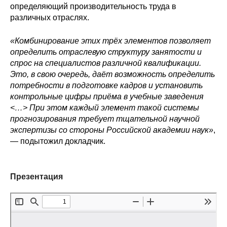
определяющий производительность труда в
различных отраслях.
О совете
«Комбинирование этих трёх элементов позволяет
Регулярные прогнозы
определить отраслевую структуру занятости и
спрос на специалистов различной квалификации.
Квартальный прогноз
Это, в свою очередь, даёт возможность определить
потребности в подготовке кадров и установить
Краткосрочный прогноз
контрольные цифры приёма в учебные заведения
<…> При этом каждый элемент такой системы
Оценка индекса промышленного
прогнозирования требует тщательной научной
производства
экспертизы со стороны Российской академии наук»
,
— подытожил докладчик.
Российская Система Климатического
Мониторинга
Презентация
Центр «Климатическая политика и
экономика России»
Образование и карьера