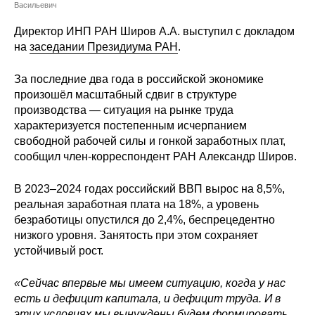
Сотрудники
Васильевич
Директор ИНП РАН Широв А.А. выступил с докладом
Отчетность
на
заседании Президиума РАН
.
Противодействие коррупции
За последние два года в российской экономике
произошёл масштабный сдвиг в структуре
Материалы для СМИ
производства — ситуация на рынке труда
характеризуется постепенным исчерпанием
свободной рабочей силы и гонкой заработных плат,
Публикации
сообщил член-корреспондент РАН Александр Широв.
Научная жизнь
В 2023–2024 годах российский ВВП вырос на 8,5%,
реальная заработная плата на 18%, а уровень
Издания
безработицы опустился до 2,4%, беспрецедентно
низкого уровня. Занятость при этом сохраняет
Проблемы прогнозирования
устойчивый рост.
О журнале
«Сейчас впервые мы имеем ситуацию, когда у нас
есть и дефицит капитала, и дефицит труда. И в
Номера журналов
этих условиях мы вынуждены будем формировать