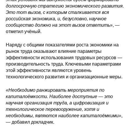
долгосрочную стратегию экономического развития.
Редакционная этика
Это тот вызов, с которым сталкивается вся
российская экономика, и, безусловно, научное
Информация для авторов
сообщество должно на этот вызов ответить»
, —
отметил учёный.
Общие требования
Наряду с общими показателями роста экономики на
Стандарты оформления
рынок труда оказывают влияние параметры
эффективности использования трудовых ресурсов —
Научные труды
производительность труда. Ключевыми параметрами
этой эффективности являются уровень
О журнале
технологического развития и организационные меры.
«Необходимо ранжировать мероприятия по
Выпуски
капиталоёмкости. Наиболее доступные — это
научная организация труда, а цифровизация и
Редакционная этика
технологическое перевооружение, хотя и
необходимы, являются наиболее капиталоёмкими»
,
Информация для авторов
— добавил докладчик.