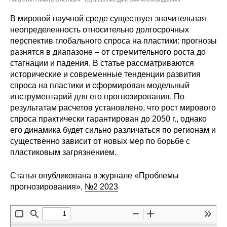
Сотрудники
В мировой научной среде существует значительная
Отчетность
неопределенность относительно долгосрочных
перспектив глобального спроса на пластики: прогнозы
разнятся в диапазоне – от стремительного роста до
Противодействие коррупции
стагнации и падения. В статье рассматриваются
исторические и современные тенденции развития
Материалы для СМИ
спроса на пластики и сформирован модельный
инструментарий для его прогнозирования. По
Публикации
результатам расчетов установлено, что рост мирового
спроса практически гарантирован до 2050 г., однако
Научная жизнь
его динамика будет сильно различаться по регионам и
существенно зависит от новых мер по борьбе с
Издания
пластиковым загрязнением.
Проблемы прогнозирования
Статья опубликована в журнале «Проблемы
прогнозирования»,
№2 2023
О журнале
Номера журналов