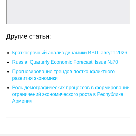
О совете
Регулярные прогнозы
Другие статьи:
Квартальный прогноз
Краткосрочный анализ динамики ВВП: август 2026
Краткосрочный прогноз
Russia: Quarterly Economic Forecast. Issue №70
Оценка индекса промышленного
Прогнозирование трендов постконфликтного
производства
развития экономики
Роль демографических процессов в формировании
Российская Система Климатического
ограничений экономического роста в Республике
Мониторинга
Армения
Центр «Климатическая политика и
экономика России»
Образование и карьера