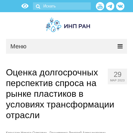
Меню
Новости
Оценка долгосрочных
29
О нас
перспектив спроса на
МАР 2023
Об институте
рынке пластиков в
условиях трансформации
Научные подразделения
отрасли
Администрация
Капустин Никита Олегович
Грушевенко Дмитрий Александрович