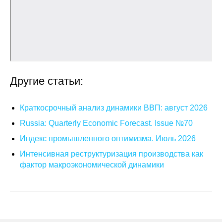
О совете
Регулярные прогнозы
Квартальный прогноз
Другие статьи:
Краткосрочный прогноз
Краткосрочный анализ динамики ВВП: август 2026
Оценка индекса промышленного
Russia: Quarterly Economic Forecast. Issue №70
производства
Индекс промышленного оптимизма. Июль 2026
Российская Система Климатического
Интенсивная реструктуризация производства как
Мониторинга
фактор макроэкономической динамики
Центр «Климатическая политика и
экономика России»
Образование и карьера