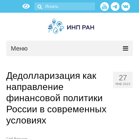
Меню
Новости
Дедолларизация как
27
О нас
направление
ЯНВ 2023
Об институте
финансовой политики
России в современных
Научные подразделения
условиях
Администрация
Сюй Вэньхун