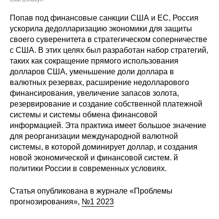
Сотрудники
Попав под финансовые санкции США и ЕС, Россия
Отчетность
ускорила дедолларизацию экономики для защиты
своего суверенитета в стратегическом соперничестве
с США. В этих целях был разработан набор стратегий,
Противодействие коррупции
таких как сокращение прямого использования
долларов США, уменьшение доли доллара в
Материалы для СМИ
валютных резервах, расширение недолларового
финансирования, увеличение запасов золота,
Публикации
резервирование и создание собственной платежной
системы и системы обмена финансовой
Научная жизнь
информацией. Эта практика имеет большое значение
для реорганизации международной валютной
Издания
системы, в которой доминирует доллар, и создания
новой экономической и финансовой систем. й
Проблемы прогнозирования
политики России в современных условиях.
О журнале
Статья опубликована в журнале «Проблемы
прогнозирования»,
№1 2023
Номера журналов