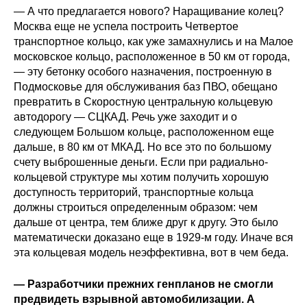
— А что предлагается нового? Наращивание колец?
Кафедра МФТИ
Москва еще не успела построить Четвертое
транспортное кольцо, как уже замахнулись и на Малое
Кафедра МАДИ
московское кольцо, расположенное в 50 км от города,
— эту бетонку особого назначения, построенную в
Подмосковье для обслуживания баз ПВО, обещано
Аспирантура
превратить в Скоростную центральную кольцевую
автодорогу — СЦКАД. Речь уже заходит и о
Об аспирантуре
следующем Большом кольце, расположенном еще
дальше, в 80 км от МКАД. Но все это по большому
Поступление
счету выброшенные деньги. Если при радиально-
кольцевой структуре мы хотим получить хорошую
Обучение
доступность территорий, транспортные кольца
должны строиться определенным образом: чем
Нормативные документы
дальше от центра, тем ближе друг к другу. Это было
математически доказано еще в 1929-м году. Иначе вся
эта кольцевая модель неэффективна, вот в чем беда.
Диссертационный совет
О совете
— Разработчики прежних генпланов не смогли
предвидеть взрывной автомобилизации. А