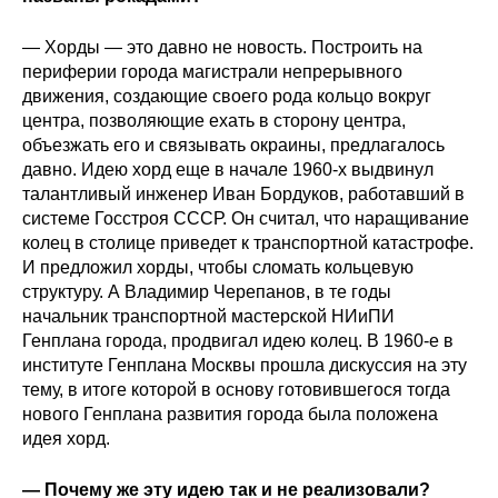
Общие требования
— Хорды — это давно не новость. Построить на
Стандарты оформления
периферии города магистрали непрерывного
движения, создающие своего рода кольцо вокруг
Семинары
центра, позволяющие ехать в сторону центра,
объезжать его и связывать окраины, предлагалось
Энергетический семинар
давно. Идею хорд еще в начале 1960-х выдвинул
талантливый инженер Иван Бордуков, работавший в
Российско-французский семинар
системе Госстроя СССР. Он считал, что наращивание
колец в столице приведет к транспортной катастрофе.
И предложил хорды, чтобы сломать кольцевую
ЦДУ
структуру. А Владимир Черепанов, в те годы
начальник транспортной мастерской НИиПИ
Отрасли и регионы
Генплана города, продвигал идею колец. В 1960-е в
институте Генплана Москвы прошла дискуссия на эту
Inforum
тему, в итоге которой в основу готовившегося тогда
нового Генплана развития города была положена
идея хорд.
Ученый совет
Материалы
— Почему же эту идею так и не реализовали?