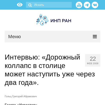
Меню
Новости
Интервью: «Дорожный
22
О нас
коллапс в столице
ФЕВ 2008
Об институте
может наступить уже через
два года».
Научные подразделения
Администрация
Гольц Григорий Абрамович