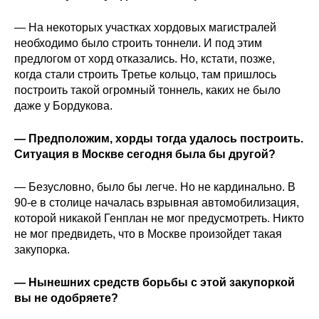
О совете
— На некоторых участках хордовых магистралей
необходимо было строить тоннели. И под этим
предлогом от хорд отказались. Но, кстати, позже,
Регулярные прогнозы
когда стали строить Третье кольцо, там пришлось
построить такой огромный тоннель, каких не было
Квартальный прогноз
даже у Бордукова.
Краткосрочный прогноз
— Предположим, хорды тогда удалось построить.
Ситуация в Москве сегодня была бы другой?
Оценка индекса промышленного
производства
— Безусловно, было бы легче. Но не кардинально. В
90-е в столице началась взрывная автомобилизация,
Российская Система Климатического
которой никакой Генплан не мог предусмотреть. Никто
Мониторинга
не мог предвидеть, что в Москве произойдет такая
закупорка.
Центр «Климатическая политика и
экономика России»
— Нынешних средств борьбы с этой закупоркой
вы не одобряете?
Образование и карьера