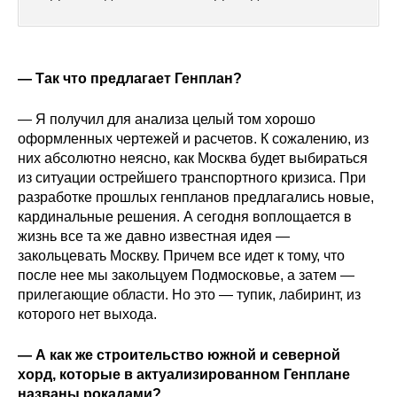
Редакционная этика
Информация для авторов
— Так что предлагает Генплан?
Общие требования
— Я получил для анализа целый том хорошо
оформленных чертежей и расчетов. К сожалению, из
Стандарты оформления
них абсолютно неясно, как Москва будет выбираться
из ситуации острейшего транспортного кризиса. При
Научные труды
разработке прошлых генпланов предлагались новые,
кардинальные решения. А сегодня воплощается в
О журнале
жизнь все та же давно известная идея —
закольцевать Москву. Причем все идет к тому, что
после нее мы закольцуем Подмосковье, а затем —
Выпуски
прилегающие области. Но это — тупик, лабиринт, из
которого нет выхода.
Редакционная этика
— А как же строительство южной и северной
Информация для авторов
хорд, которые в актуализированном Генплане
названы рокадами?