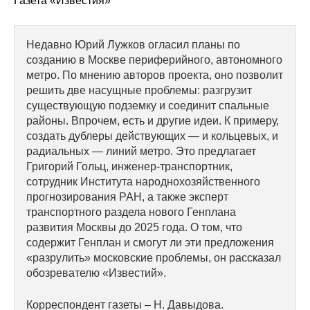
Газета «Известия»
Сотрудники
Отчетность
Недавно Юрий Лужков огласил планы по
созданию в Москве периферийного, автономного
Противодействие коррупции
метро. По мнению авторов проекта, оно позволит
решить две насущные проблемы: разгрузит
существующую подземку и соединит спальные
Материалы для СМИ
районы. Впрочем, есть и другие идеи. К примеру,
создать дублеры действующих — и кольцевых, и
Публикации
радиальных — линий метро. Это предлагает
Григорий Гольц, инженер-транспортник,
Научная жизнь
сотрудник Института народнохозяйственного
прогнозирования РАН, а также эксперт
Издания
транспортного раздела нового Генплана
развития Москвы до 2025 года. О том, что
Проблемы прогнозирования
содержит Генплан и смогут ли эти предложения
«разрулить» московские проблемы, он рассказал
О журнале
обозревателю «Известий».
Номера журналов
Корреспондент газеты – Н. Давыдова.