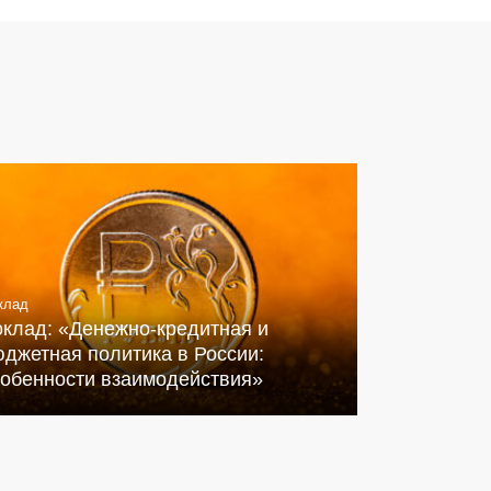
клад
оклад: «Денежно-кредитная и
джетная политика в России:
собенности взаимодействия»