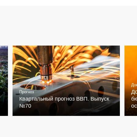
До
Д
Прогноз
Квартальный прогноз ВВП. Выпуск
бю
№70
о