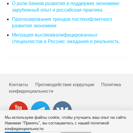
О роли банков развития в поддержке экономики:
Кафедра МФТИ
зарубежный опыт и российская практика
Прогнозирование трендов постконфликтного
Кафедра МАДИ
развития экономики
Миграция высококвалифицированных
Аспирантура
специалистов в Россию: ожидания и реальность
Об аспирантуре
Поступление
Обучение
Контакты
Противодействие коррупции
Политика
конфиденциальности
Нормативные документы
Диссертационный совет
Мы используем файлы cookie, чтобы улучшить ваш опыт на сайте.
О совете
Нажимая "Принять", вы соглашаетесь с нашей политикой
конфиденциальности.