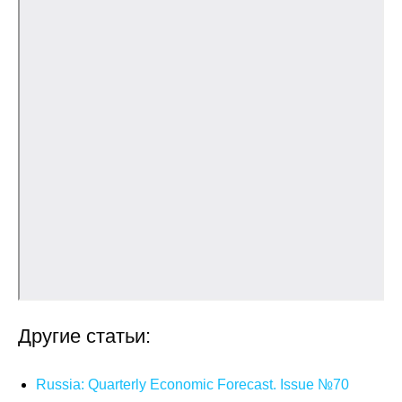
О совете
Регулярные прогнозы
Квартальный прогноз
Краткосрочный прогноз
Оценка индекса промышленного
производства
Российская Система Климатического
Мониторинга
Центр «Климатическая политика и
Другие статьи:
экономика России»
Russia: Quarterly Economic Forecast. Issue №70
Образование и карьера