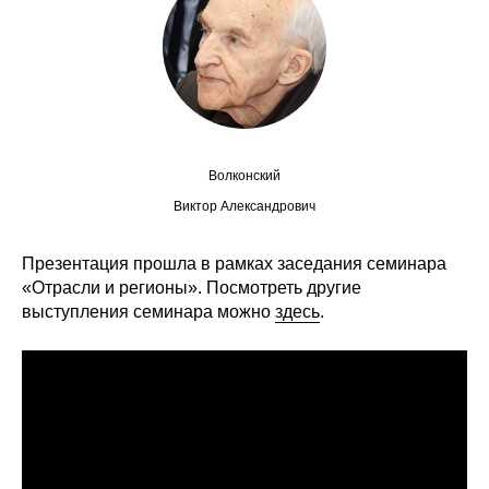
Сотрудники
Отчетность
Противодействие коррупции
Материалы для СМИ
Волконский
Виктор Александрович
Публикации
Презентация прошла в рамках заседания семинара
Научная жизнь
«Отрасли и регионы». Посмотреть другие
выступления семинара можно
здесь
.
Издания
Проблемы прогнозирования
О журнале
Номера журналов