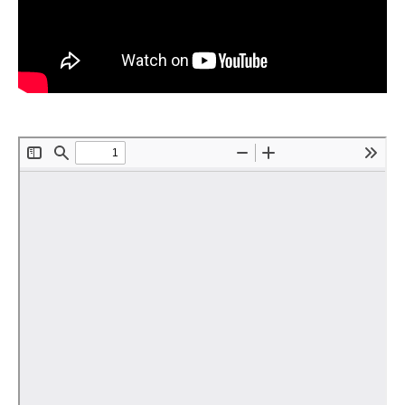
Редакционная этика
Информация для авторов
Общие требования
Стандарты оформления
Научные труды
О журнале
Выпуски
Редакционная этика
Информация для авторов