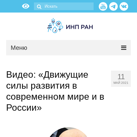
Меню
Новости
Видео: «Движущие
11
О нас
силы развития в
МАЙ 2021
Об институте
современном мире и в
России»
Научные подразделения
Администрация