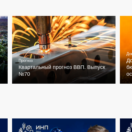
До
Д
Прогноз
Квартальный прогноз ВВП. Выпуск
бю
№70
о