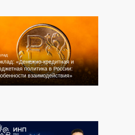
клад
оклад: «Денежно-кредитная и
джетная политика в России:
собенности взаимодействия»