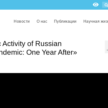
Новости
О нас
Публикации
Научная жиз
ctivity of Russian
andemic: One Year After»