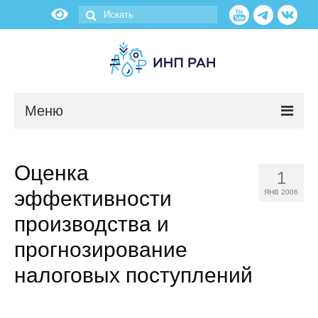
Меню
Новости
Оценка
1
О нас
эффективности
ЯНВ 2006
Об институте
производства и
прогнозирование
Научные подразделения
налоговых поступлений
Администрация