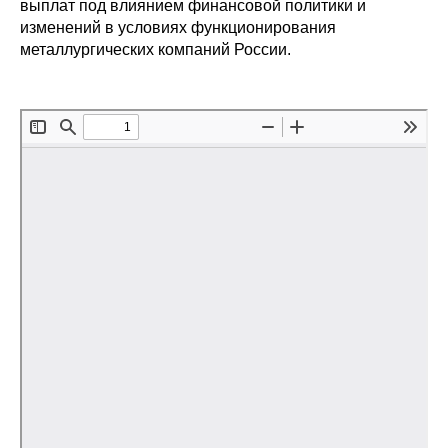
выплат под влиянием финансовой политики и
изменений в условиях функционирования
Редакционная этика
металлургических компаний России.
Информация для авторов
Общие требования
Стандарты оформления
Научные труды
О журнале
Выпуски
Редакционная этика
Информация для авторов