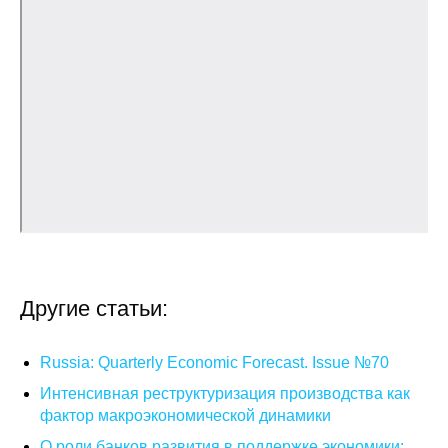
О совете
Регулярные прогнозы
Квартальный прогноз
Краткосрочный прогноз
Оценка индекса промышленного
производства
Российская Система Климатического
Другие статьи:
Мониторинга
Russia: Quarterly Economic Forecast. Issue №70
Центр «Климатическая политика и
экономика России»
Интенсивная реструктуризация производства как
фактор макроэкономической динамики
Образование и карьера
О роли банков развития в поддержке экономики: