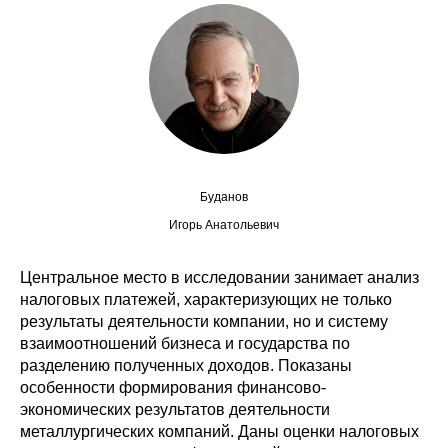
Сотрудники
Отчетность
Противодействие коррупции
Материалы для СМИ
Буданов
Публикации
Игорь Анатольевич
Научная жизнь
Центральное место в исследовании занимает анализ
Издания
налоговых платежей, характеризующих не только
результаты деятельности компании, но и систему
Проблемы прогнозирования
взаимоотношений бизнеса и государства по
разделению полученных доходов. Показаны
О журнале
особенности формирования финансово-
экономических результатов деятельности
Номера журналов
металлургических компаний. Даны оценки налоговых