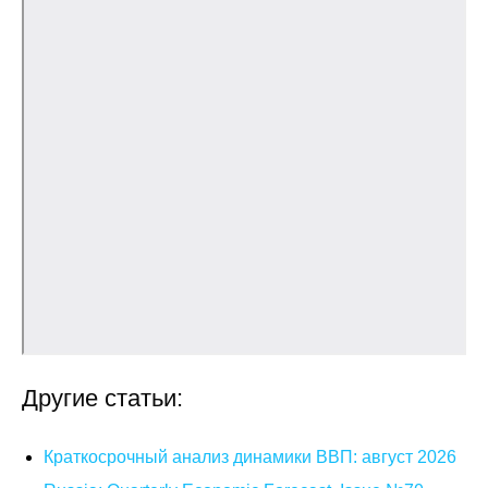
Общие требования
Стандарты оформления
Семинары
Энергетический семинар
Российско-французский семинар
ЦДУ
Отрасли и регионы
Inforum
Другие статьи:
Ученый совет
Краткосрочный анализ динамики ВВП: август 2026
Материалы