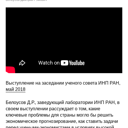
Сотрудники
Отчетность
Противодействие коррупции
Материалы для СМИ
Публикации
Научная жизнь
Выступление на заседании ученого совета ИНП РАН,
Издания
май 2018
Проблемы прогнозирования
Белоусов Д.Р., заведующий лаборатории ИНП РАН, в
О журнале
своем выступлении рассуждает о том, какие
ключевые проблемы для страны могло бы решить
экономическое прогнозирование, как ставить задачи
Номера журналов
перед учеными-экономистами в условиях высокой