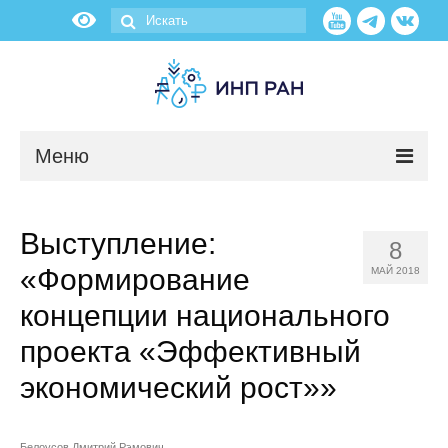
Меню
Новости
Выступление:
8
О нас
«Формирование
МАЙ 2018
Об институте
концепции национального
проекта «Эффективный
Научные подразделения
экономический рост»»
Администрация
Белоусов Дмитрий Рэмович