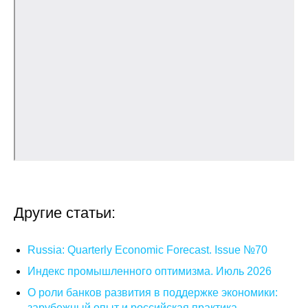
Общие требования
Стандарты оформления
Семинары
Энергетический семинар
Российско-французский семинар
ЦДУ
Отрасли и регионы
Другие статьи:
Inforum
Russia: Quarterly Economic Forecast. Issue №70
Индекс промышленного оптимизма. Июль 2026
Ученый совет
О роли банков развития в поддержке экономики:
Материалы
зарубежный опыт и российская практика