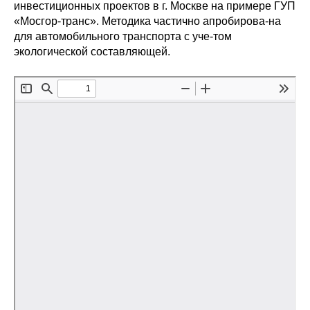
Сотрудники
инвестиционных проектов в г. Москве на примере ГУП
«Мосгор-транс». Методика частично апробирова-на
для автомобильного транспорта с уче-том
Отчетность
экологической составляющей.
Противодействие коррупции
Материалы для СМИ
Публикации
Научная жизнь
Издания
Проблемы прогнозирования
О журнале
Номера журналов