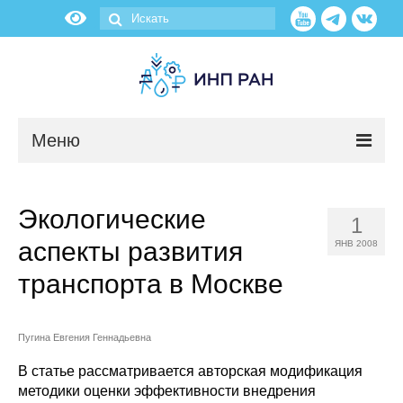
Меню
Новости
Экологические
1
О нас
аспекты развития
ЯНВ 2008
Об институте
транспорта в Москве
Научные подразделения
Пугина Евгения Геннадьевна
Администрация
В статье рассматривается авторская модификация
методики оценки эффективности внедрения