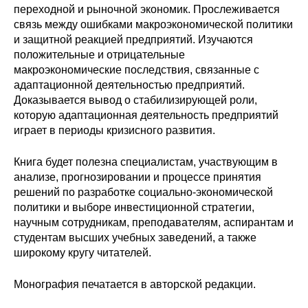
переходной и рыночной экономик. Прослеживается
Редакционная этика
связь между ошибками макроэкономической политики
и защитной реакцией предприятий. Изучаются
Информация для авторов
положительные и отрицательные
макроэкономические последствия, связанные с
Общие требования
адаптационной деятельностью предприятий.
Доказывается вывод о стабилизирующей роли,
которую адаптационная деятельность предприятий
Стандарты оформления
играет в периоды кризисного развития.
Научные труды
Книга будет полезна специалистам, участвующим в
анализе, прогнозировании и процессе принятия
О журнале
решений по разработке социально-экономической
политики и выборе инвестиционной стратегии,
Выпуски
научным сотрудникам, преподавателям, аспирантам и
студентам высших учебных заведений, а также
Редакционная этика
широкому кругу читателей.
Информация для авторов
Монография печатается в авторской редакции.