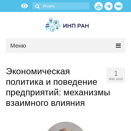
Меню
Новости
Экономическая
1
О нас
политика и поведение
ЯНВ 2009
Об институте
предприятий: механизмы
взаимного влияния
Научные подразделения
Администрация