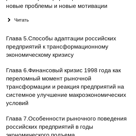
новые проблемы и новые мотивации
О совете
Читать
Регулярные прогнозы
Глава 5.Способы адаптации российских
Квартальный прогноз
предприятий к трансформационному
Краткосрочный прогноз
экономическому кризису
Оценка индекса промышленного
Глава 6.Финансовый кризис 1998 года как
производства
переломный момент рыночной
трансформации и реакция предприятий на
Российская Система Климатического
системное улучшение макроэкономических
Мониторинга
условий
Центр «Климатическая политика и
экономика России»
Глава 7.Особенности рыночного поведения
российских предприятий в годы
Образование и карьера
экономического подъема