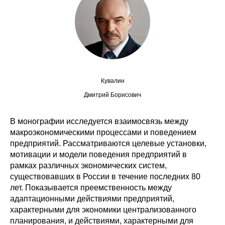
Сотрудники
Отчетность
Противодействие коррупции
Материалы для СМИ
Кувалин
Дмитрий Борисович
Публикации
В монографии исследуется взаимосвязь между
Научная жизнь
макроэкономическими процессами и поведением
предприятий. Рассматриваются целевые установки,
Издания
мотивации и модели поведения предприятий в
рамках различных экономических систем,
Проблемы прогнозирования
существовавших в России в течение последних 80
лет. Показывается преемственность между
О журнале
адаптационными действиями предприятий,
характерными для экономики централизованного
Номера журналов
планирования, и действиями, характерными для