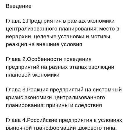
Общие требования
Введение
Стандарты оформления
Глава 1.Предприятия в рамках экономики
централизованного планирования: место в
Семинары
иерархии, целевые установки и мотивы,
Энергетический семинар
реакция на внешние условия
Российско-французский семинар
Глава 2.Особенности поведения
предприятий на разных этапах эволюции
ЦДУ
плановой экономики
Отрасли и регионы
Глава 3.Реакция предприятий на системный
кризис экономики централизованного
Inforum
планирования: причины и следствия
Ученый совет
Глава 4.Российские предприятия в условиях
Материалы
рыночной трансформации шокового типа: