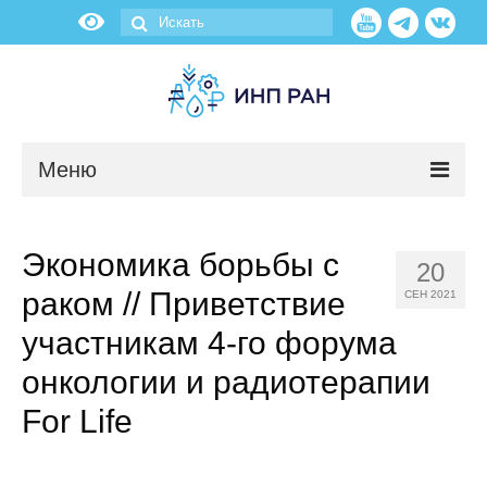
Меню
Новости
Экономика борьбы с
20
О нас
раком // Приветствие
СЕН 2021
Об институте
участникам 4-го форума
онкологии и радиотерапии
Научные подразделения
For Life
Администрация