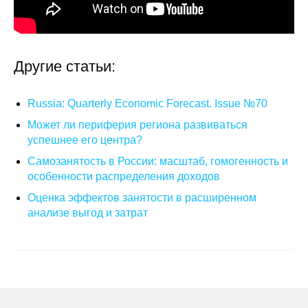
Редакционная этика
Информация для авторов
Другие статьи:
Общие требования
Russia: Quarterly Economic Forecast. Issue №70
Стандарты оформления
Может ли периферия региона развиваться
успешнее его центра?
Научные труды
Самозанятость в России: масштаб, гомогенность и
особенности распределения доходов
О журнале
Оценка эффектов занятости в расширенном
анализе выгод и затрат
Выпуски
Редакционная этика
Информация для авторов