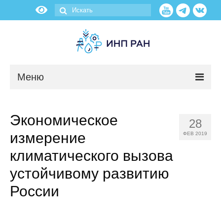
Меню
Новости
Экономическое
28
О нас
измерение
ФЕВ 2019
Об институте
климатического вызова
устойчивому развитию
Научные подразделения
России
Администрация