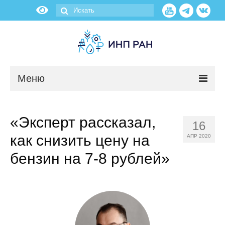
Меню
Новости
«Эксперт рассказал,
16
О нас
как снизить цену на
АПР 2020
Об институте
бензин на 7-8 рублей»
Научные подразделения
Администрация