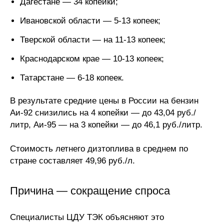
Дагестане — 34 копейки;
Общие требования
Ивановской области — 5-13 копеек;
Стандарты оформления
Тверской области — на 11-13 копеек;
Семинары
Краснодарском крае — 10-13 копеек;
Энергетический семинар
Татарстане — 6-18 копеек.
Российско-французский семинар
В результате средние цены в России на бензин
Аи-92 снизились на 4 копейки — до 43,04 руб./
ЦДУ
литр, Аи-95 — на 3 копейки — до 46,1 руб./литр.
Отрасли и регионы
Стоимость летнего дизтоплива в среднем по
стране составляет 49,96 руб./л.
Inforum
Причина — сокращение спроса
Ученый совет
Специалисты ЦДУ ТЭК объясняют это
Материалы