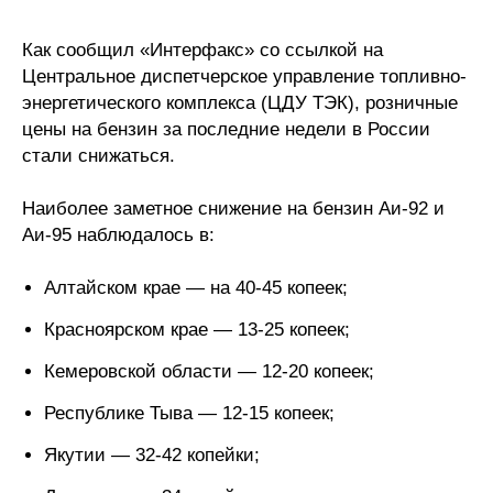
Редакционная этика
Как сообщил «Интерфакс» со ссылкой на
Центральное диспетчерское управление топливно-
Информация для авторов
энергетического комплекса (ЦДУ ТЭК), розничные
цены на бензин за последние недели в России
Общие требования
стали снижаться.
Стандарты оформления
Наиболее заметное снижение на бензин Аи-92 и
Аи-95 наблюдалось в:
Научные труды
О журнале
Алтайском крае — на 40-45 копеек;
Красноярском крае — 13-25 копеек;
Выпуски
Кемеровской области — 12-20 копеек;
Редакционная этика
Республике Тыва — 12-15 копеек;
Информация для авторов
Якутии — 32-42 копейки;