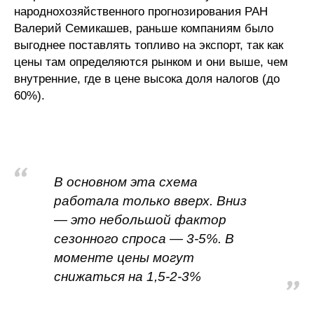
народнохозяйственного прогнозирования РАН
Кафедра МФТИ
Валерий Семикашев, раньше компаниям было
выгоднее поставлять топливо на экспорт, так как
Кафедра МАДИ
цены там определяются рынком и они выше, чем
внутренние, где в цене высока доля налогов (до
Аспирантура
60%).
Об аспирантуре
Поступление
В основном эта схема
Обучение
работала только вверх. Вниз
— это небольшой фактор
Нормативные документы
сезонного спроса — 3-5%. В
моменте цены могут
Диссертационный совет
снижаться на 1,5-2-3%
О совете