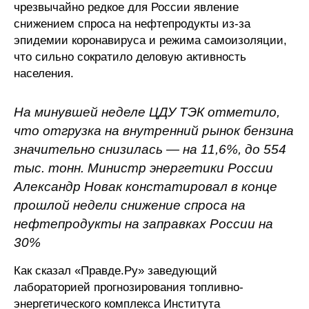
чрезвычайно редкое для России явление
снижением спроса на нефтепродукты из-за
О совете
эпидемии коронавируса и режима самоизоляции,
что сильно сократило деловую активность
Регулярные прогнозы
населения.
Квартальный прогноз
На минувшей неделе ЦДУ ТЭК отметило,
Краткосрочный прогноз
что отгрузка на внутренний рынок бензина
значительно снизилась — на 11,6%, до 554
Оценка индекса промышленного
тыс. тонн. Министр энергетики России
производства
Александр Новак констатировал в конце
прошлой недели снижение спроса на
Российская Система Климатического
Мониторинга
нефтепродукты на заправках России на
30%
Центр «Климатическая политика и
экономика России»
Как сказал «Правде.Ру» заведующий
лабораторией прогнозирования топливно-
Образование и карьера
энергетического комплекса Института