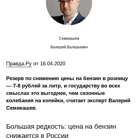
Сотрудники
Отчетность
Противодействие коррупции
Семикашев
Материалы для СМИ
Валерий Валерьевич
Публикации
Правда.Ру
от 16.04.2020
Резерв по снижению цены на бензин в розницу
Научная жизнь
— 7-8 рублей за литр, и государству во всех
Издания
смыслах это выгоднее, чем сезонные
колебания на копейки, считает эксперт Валерий
Проблемы прогнозирования
Семикашев.
О журнале
Большая редкость: цена на бензин
Номера журналов
снижается в России