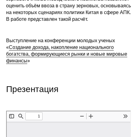
оценить объём ввоза в страну зерновых, основываясь
Редакционная этика
на некоторых сценариях политики Китая в сфере АПК.
В работе представлен такой расчёт.
Информация для авторов
Общие требования
Выступление на конференции молодых ученых
«
Создание дохода, накопление национального
Стандарты оформления
богатства, формирующиеся рынки и новые мировые
финансы
»
Научные труды
О журнале
Презентация
Выпуски
Редакционная этика
Информация для авторов