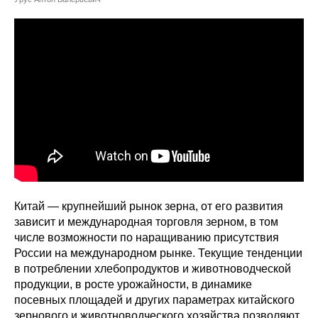
Сотрудники
Отчетность
Противодействие коррупции
Материалы для СМИ
Публикации
Научная жизнь
Китай — крупнейший рынок зерна, от его развития
Издания
зависит и международная торговля зерном, в том
числе возможности по наращиванию присутствия
Проблемы прогнозирования
России на международном рынке. Текущие тенденции
О журнале
в потреблении хлебопродуктов и животноводческой
продукции, в росте урожайности, в динамике
посевных площадей и других параметрах китайского
Номера журналов
зернового и животноводческого хозяйства позволяют