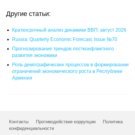
О совете
Другие статьи:
Регулярные прогнозы
Краткосрочный анализ динамики ВВП: август 2026
Квартальный прогноз
Russia: Quarterly Economic Forecast. Issue №70
Прогнозирование трендов постконфликтного
Краткосрочный прогноз
развития экономики
Роль демографических процессов в формировании
Оценка индекса промышленного
ограничений экономического роста в Республике
производства
Армения
Российская Система Климатического
Мониторинга
Центр «Климатическая политика и
экономика России»
Контакты
Противодействие коррупции
Политика
конфиденциальности
Образование и карьера