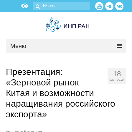
Меню
Новости
Презентация:
18
О нас
«Зерновой рынок
ОКТ 2019
Об институте
Китая и возможности
наращивания российского
Научные подразделения
экспорта»
Администрация
Урус Антон Валерьевич