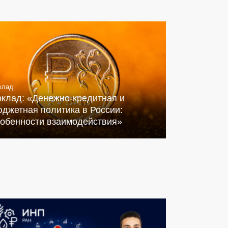
клад
оклад: «Денежно-кредитная и
джетная политика в России:
собенности взаимодействия»