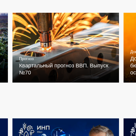
До
Д
Прогноз
Квартальный прогноз ВВП. Выпуск
бю
№70
о