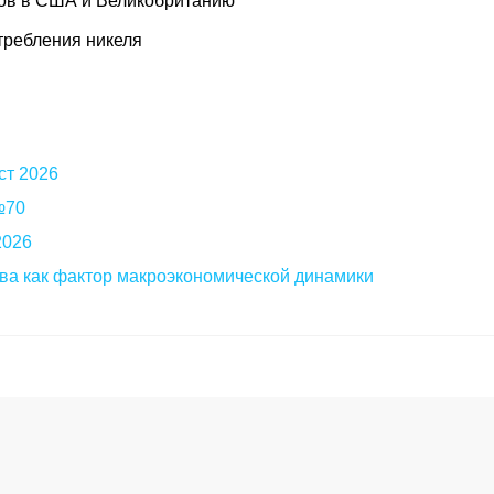
лов в США и Великобританию
требления никеля
ст 2026
 №70
2026
ва как фактор макроэкономической динамики