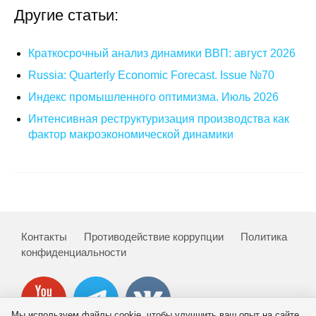
Другие статьи:
О совете
Краткосрочный анализ динамики ВВП: август 2026
Регулярные прогнозы
Russia: Quarterly Economic Forecast. Issue №70
Квартальный прогноз
Индекс промышленного оптимизма. Июль 2026
Интенсивная реструктуризация производства как
Краткосрочный прогноз
фактор макроэкономической динамики
Оценка индекса промышленного
производства
Российская Система Климатического
Мониторинга
Контакты
Противодействие коррупции
Политика
конфиденциальности
Центр «Климатическая политика и
экономика России»
Образование и карьера
Мы используем файлы cookie, чтобы улучшить ваш опыт на сайте.