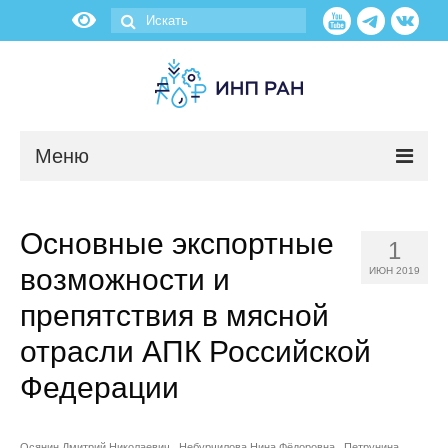
Меню
Новости
Основные экспортные
1
О нас
возможности и
ИЮН 2019
Об институте
препятствия в мясной
отрасли АПК Российской
Научные подразделения
Федерации
Администрация
Осянин Дмитрий Николаевич
Небурчилова Нина Фёдоровна
Петрунина