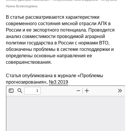
Сотрудники
Ирина Всеволодовна
Отчетность
В статье рассматриваются характеристики
современного состояния мясной отрасли АПК в
России и ее экспортного потенциала. Проводится
Противодействие коррупции
анализ совместимости проводимой аграрной
политики государства в России с нормами ВТО,
Материалы для СМИ
обозначены проблемы в системе господдержки и
определены основные направления ее
Публикации
совершенствования.
Научная жизнь
Статья опубликована в журнале «Проблемы
прогнозирования»,
№3 2019
Издания
Проблемы прогнозирования
О журнале
Номера журналов