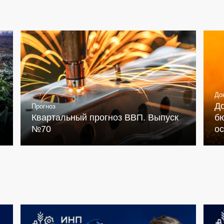
До
Д
Прогноз
Квартальный прогноз ВВП. Выпуск
бю
№70
о