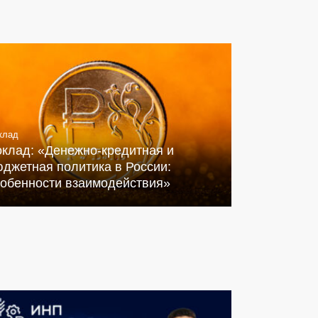
клад
оклад: «Денежно-кредитная и
джетная политика в России:
собенности взаимодействия»