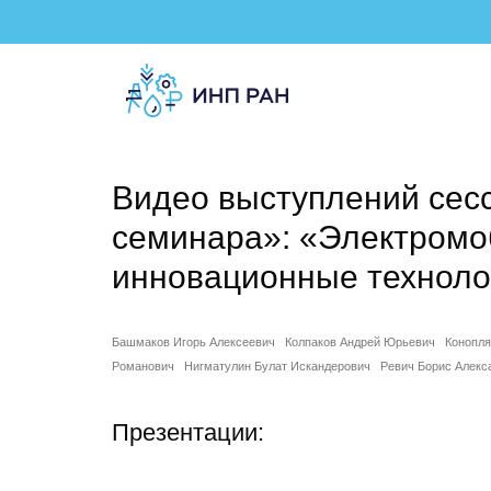
Видео выступлений сес
семинара»: «Электром
инновационные техноло
Башмаков Игорь Алексеевич
Колпаков Андрей Юрьевич
Конопля
Романович
Нигматулин Булат Искандерович
Ревич Борис Алекс
Презентации: