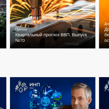
До
Д
Прогноз
Квартальный прогноз ВВП. Выпуск
бю
№70
о