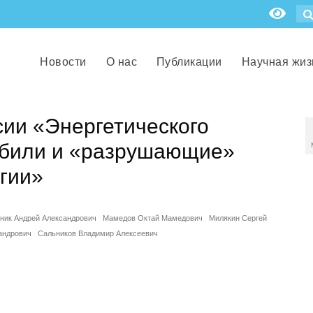
Новости
О нас
Публикации
Научная жиз
сии «Энергетического
обили и «разрушающие»
гии»
ник Андрей Александрович
Мамедов Октай Мамедович
Милякин Сергей
андрович
Сальников Владимир Алексеевич