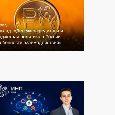
клад
оклад: «Денежно-кредитная и
джетная политика в России:
собенности взаимодействия»