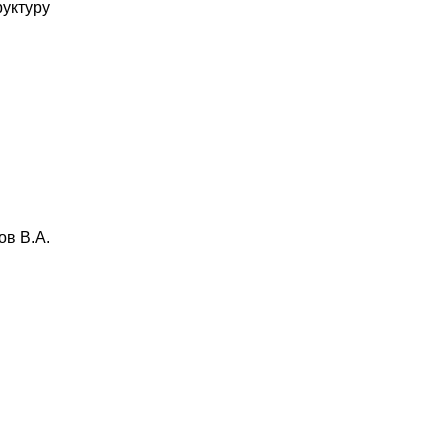
руктуру
ов В.А.