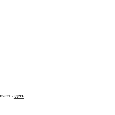
рочесть
здесь
.