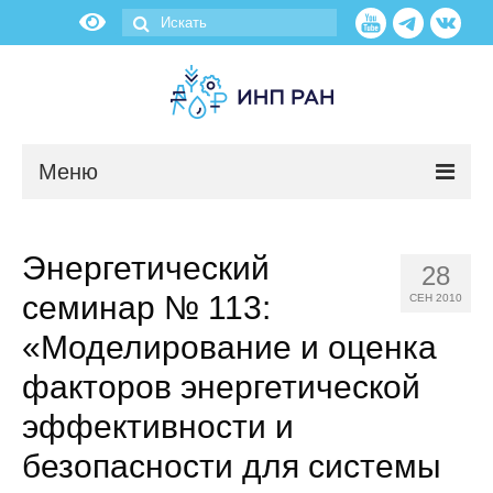
Меню
Новости
Энергетический
28
О нас
семинар № 113:
СЕН 2010
Об институте
«Моделирование и оценка
факторов энергетической
Научные подразделения
эффективности и
Администрация
безопасности для системы