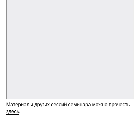
Общие требования
Стандарты оформления
Семинары
Энергетический семинар
Российско-французский семинар
ЦДУ
Отрасли и регионы
Материалы других сессий семинара можно прочесть
Inforum
здесь
.
Ученый совет
Материалы