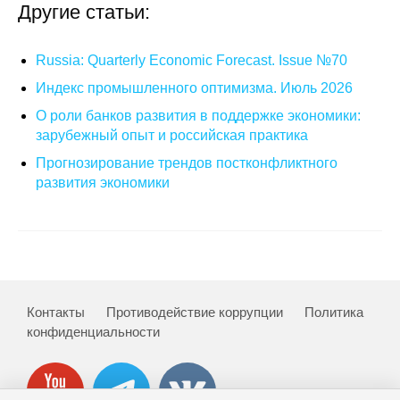
Другие статьи:
О совете
Russia: Quarterly Economic Forecast. Issue №70
Регулярные прогнозы
Индекс промышленного оптимизма. Июль 2026
Квартальный прогноз
О роли банков развития в поддержке экономики:
зарубежный опыт и российская практика
Краткосрочный прогноз
Прогнозирование трендов постконфликтного
развития экономики
Оценка индекса промышленного
производства
Российская Система Климатического
Мониторинга
Контакты
Противодействие коррупции
Политика
Центр «Климатическая политика и
конфиденциальности
экономика России»
Образование и карьера