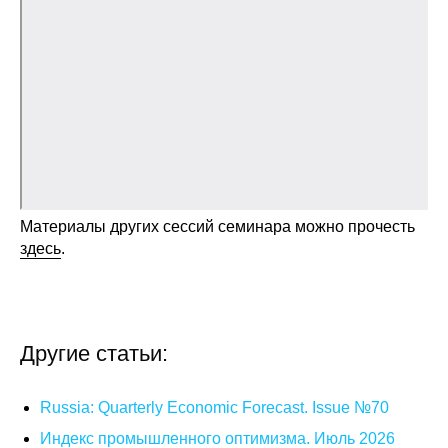
Общие требования
Стандарты оформления
Семинары
Энергетический семинар
Российско-французский семинар
Материалы других сессий семинара можно прочесть
ЦДУ
здесь
.
Отрасли и регионы
Inforum
Другие статьи:
Ученый совет
Russia: Quarterly Economic Forecast. Issue №70
Материалы
Индекс промышленного оптимизма. Июль 2026