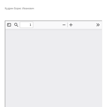
Сотрудники
Кудрин Борис Иванович
Отчетность
Противодействие коррупции
Материалы для СМИ
Публикации
Научная жизнь
Издания
Проблемы прогнозирования
О журнале
Номера журналов