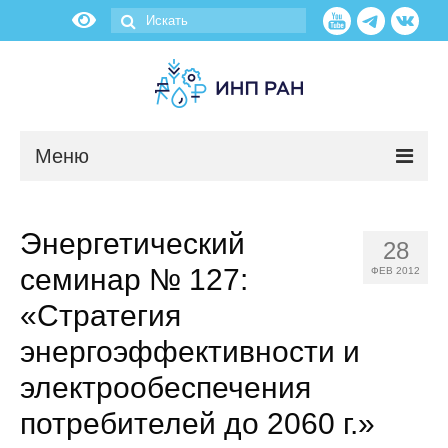
Меню
Новости
Энергетический
28
О нас
семинар № 127:
ФЕВ 2012
Об институте
«Стратегия
энергоэффективности и
Научные подразделения
электрообеспечения
Администрация
потребителей до 2060 г.»