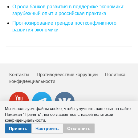
О роли банков развития в поддержке экономики:
О совете
зарубежный опыт и российская практика
Прогнозирование трендов постконфликтного
Регулярные прогнозы
развития экономики
Квартальный прогноз
Краткосрочный прогноз
Оценка индекса промышленного
Контакты
Противодействие коррупции
Политика
производства
конфиденциальности
Российская Система Климатического
Мониторинга
Мы используем файлы cookie, чтобы улучшить ваш опыт на сайте.
Центр «Климатическая политика и
Нажимая "Принять", вы соглашаетесь с нашей политикой
экономика России»
конфиденциальности.
© 2026 ИНП РАН
Принять
Настроить
Отклонить
Образование и карьера