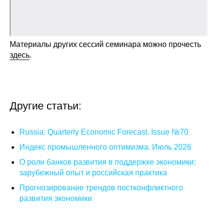
О совете
Регулярные прогнозы
Материалы других сессий семинара можно прочесть
здесь
.
Квартальный прогноз
Краткосрочный прогноз
Другие статьи:
Оценка индекса промышленного
производства
Russia: Quarterly Economic Forecast. Issue №70
Российская Система Климатического
Индекс промышленного оптимизма. Июль 2026
Мониторинга
О роли банков развития в поддержке экономики:
зарубежный опыт и российская практика
Центр «Климатическая политика и
Прогнозирование трендов постконфликтного
экономика России»
развития экономики
Образование и карьера