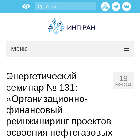
Меню
Новости
Энергетический
19
О нас
семинар № 131:
ИЮН 2012
Об институте
«Организационно-
финансовый
Научные подразделения
реинжиниринг проектов
Администрация
освоения нефтегазовых