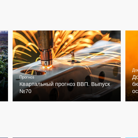
До
Д
Прогноз
Квартальный прогноз ВВП. Выпуск
бю
№70
о