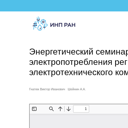
Энергетический семина
электропотребления ре
электротехнического ко
Гнатюк Виктор Иванович
Шейнин А.А.