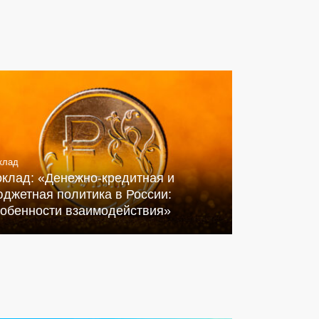
клад
оклад: «Денежно-кредитная и
джетная политика в России:
собенности взаимодействия»