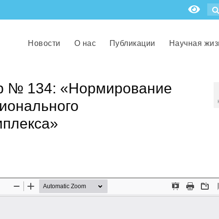
Новости
О нас
Публикации
Научная жиз
р № 134: «Нормирование
гионального
мплекса»