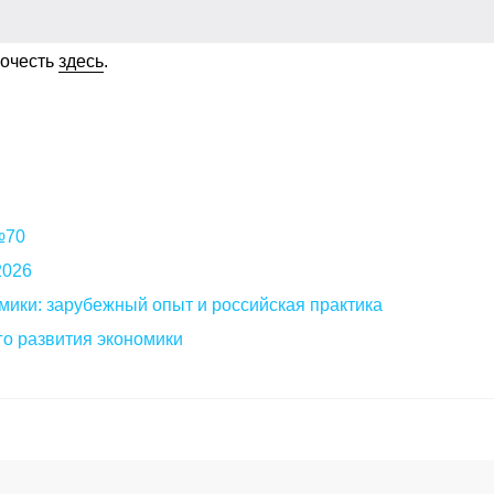
рочесть
здесь
.
 №70
2026
мики: зарубежный опыт и российская практика
о развития экономики