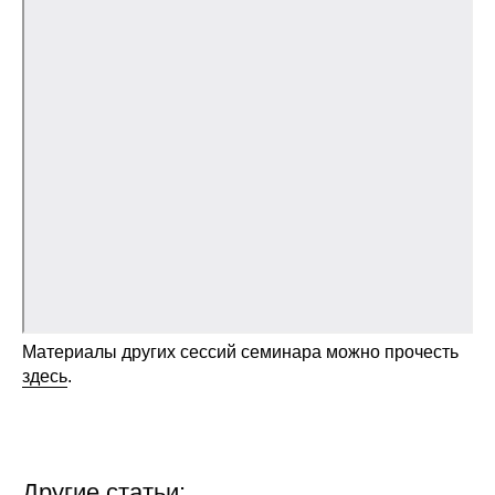
О совете
Регулярные прогнозы
Квартальный прогноз
Краткосрочный прогноз
Оценка индекса промышленного
производства
Российская Система Климатического
Материалы других сессий семинара можно прочесть
Мониторинга
здесь
.
Центр «Климатическая политика и
экономика России»
Образование и карьера
Другие статьи: