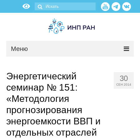
Меню
Новости
Энергетический
30
О нас
семинар № 151:
СЕН 2014
Об институте
«Методология
прогнозирования
Научные подразделения
энергоемкости ВВП и
Администрация
отдельных отраслей