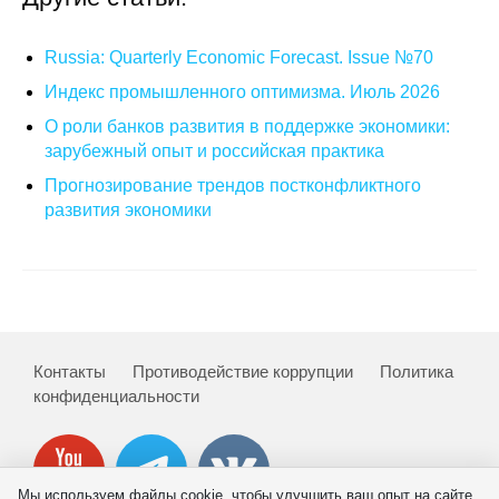
Кафедра МФТИ
Russia: Quarterly Economic Forecast. Issue №70
Кафедра МАДИ
Индекс промышленного оптимизма. Июль 2026
О роли банков развития в поддержке экономики:
Аспирантура
зарубежный опыт и российская практика
Прогнозирование трендов постконфликтного
Об аспирантуре
развития экономики
Поступление
Обучение
Нормативные документы
Контакты
Противодействие коррупции
Политика
конфиденциальности
Диссертационный совет
О совете
Мы используем файлы cookie, чтобы улучшить ваш опыт на сайте.