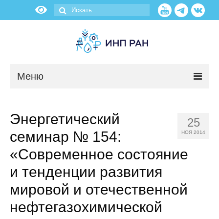
Меню
Новости
Энергетический
25
О нас
семинар № 154:
НОЯ 2014
Об институте
«Современное состояние
и тенденции развития
Научные подразделения
мировой и отечественной
Администрация
нефтегазохимической