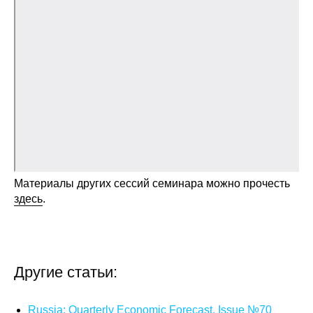
Общие требования
Стандарты оформления
Семинары
Энергетический семинар
Российско-французский семинар
ЦДУ
Материалы других сессий семинара можно прочесть
здесь
.
Отрасли и регионы
Inforum
Другие статьи:
Ученый совет
Материалы
Russia: Quarterly Economic Forecast. Issue №70