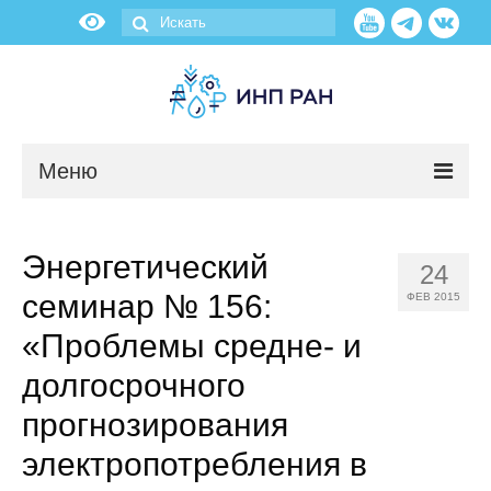
Меню
Новости
Энергетический
24
О нас
семинар № 156:
ФЕВ 2015
Об институте
«Проблемы средне- и
долгосрочного
Научные подразделения
прогнозирования
Администрация
электропотребления в