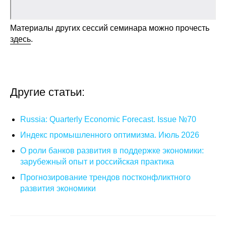
О совете
Материалы других сессий семинара можно прочесть
здесь
.
Регулярные прогнозы
Квартальный прогноз
Другие статьи:
Краткосрочный прогноз
Оценка индекса промышленного
Russia: Quarterly Economic Forecast. Issue №70
производства
Индекс промышленного оптимизма. Июль 2026
О роли банков развития в поддержке экономики:
Российская Система Климатического
Мониторинга
зарубежный опыт и российская практика
Прогнозирование трендов постконфликтного
Центр «Климатическая политика и
развития экономики
экономика России»
Образование и карьера