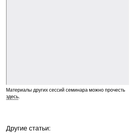
Общие требования
Стандарты оформления
Семинары
Энергетический семинар
Российско-французский семинар
ЦДУ
Отрасли и регионы
Материалы других сессий семинара можно прочесть
здесь
.
Inforum
Ученый совет
Другие статьи:
Материалы