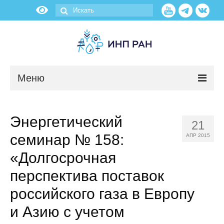
Меню
Новости
Энергетический
21
О нас
семинар № 158:
АПР 2015
Об институте
«Долгосрочная
перспектива поставок
Научные подразделения
российского газа в Европу
Администрация
и Азию с учетом