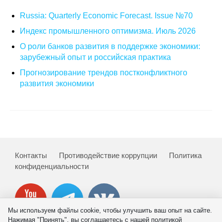
Russia: Quarterly Economic Forecast. Issue №70
О совете
Индекс промышленного оптимизма. Июль 2026
Регулярные прогнозы
О роли банков развития в поддержке экономики:
зарубежный опыт и российская практика
Квартальный прогноз
Прогнозирование трендов постконфликтного
развития экономики
Краткосрочный прогноз
Оценка индекса промышленного
производства
Российская Система Климатического
Контакты
Противодействие коррупции
Политика
Мониторинга
конфиденциальности
Центр «Климатическая политика и
экономика России»
Мы используем файлы cookie, чтобы улучшить ваш опыт на сайте.
Образование и карьера
Нажимая "Принять", вы соглашаетесь с нашей политикой