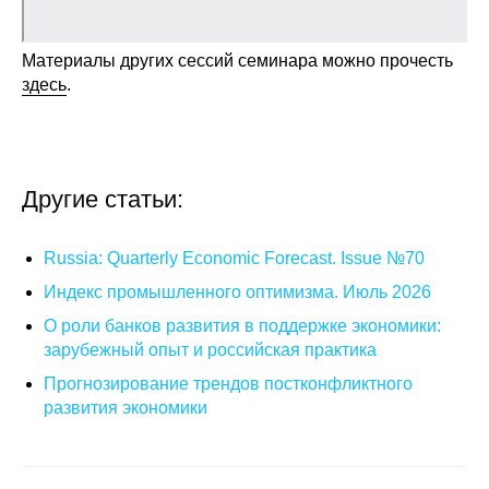
О совете
Материалы других сессий семинара можно прочесть
здесь
.
Регулярные прогнозы
Квартальный прогноз
Другие статьи:
Краткосрочный прогноз
Оценка индекса промышленного
Russia: Quarterly Economic Forecast. Issue №70
производства
Индекс промышленного оптимизма. Июль 2026
О роли банков развития в поддержке экономики:
Российская Система Климатического
Мониторинга
зарубежный опыт и российская практика
Прогнозирование трендов постконфликтного
Центр «Климатическая политика и
развития экономики
экономика России»
Образование и карьера