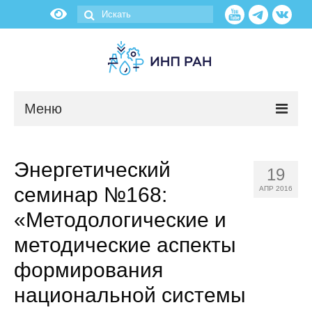
Меню
Новости
Энергетический
19
О нас
семинар №168:
АПР 2016
Об институте
«Методологические и
методические аспекты
Научные подразделения
формирования
Администрация
национальной системы