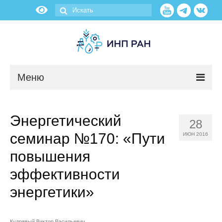
Меню
Новости
Энергетический
28
О нас
семинар №170: «Пути
ИЮН 2016
Об институте
повышения
эффективности
Научные подразделения
энергетики»
Администрация
Кудрявый Виктор Васильевич