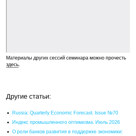
Общие требования
Стандарты оформления
Семинары
Энергетический семинар
Материалы других сессий семинара можно прочесть
Российско-французский семинар
здесь
.
ЦДУ
Отрасли и регионы
Другие статьи:
Inforum
Russia: Quarterly Economic Forecast. Issue №70
Ученый совет
Индекс промышленного оптимизма. Июль 2026
О роли банков развития в поддержке экономики:
Материалы