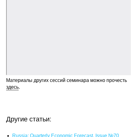
Общие требования
Стандарты оформления
Семинары
Энергетический семинар
Российско-французский семинар
ЦДУ
Материалы других сессий семинара можно прочесть
здесь
.
Отрасли и регионы
Inforum
Другие статьи:
Ученый совет
Материалы
Russia: Quarterly Economic Forecast. Issue №70