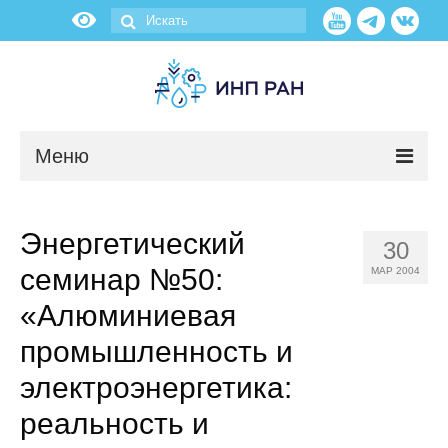
Меню
Новости
Энергетический
30
О нас
семинар №50:
МАР 2004
Об институте
«Алюминиевая
промышленность и
Научные подразделения
электроэнергетика:
Администрация
реальность и