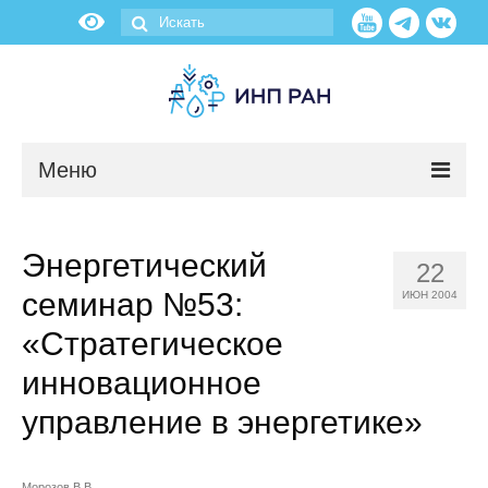
Меню
Новости
Энергетический
22
О нас
семинар №53:
ИЮН 2004
Об институте
«Стратегическое
инновационное
Научные подразделения
управление в энергетике»
Администрация
Морозов В.В.