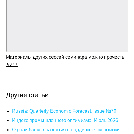
Общие требования
Стандарты оформления
Семинары
Энергетический семинар
Материалы других сессий семинара можно прочесть
Российско-французский семинар
здесь
.
ЦДУ
Отрасли и регионы
Другие статьи:
Inforum
Russia: Quarterly Economic Forecast. Issue №70
Ученый совет
Индекс промышленного оптимизма. Июль 2026
О роли банков развития в поддержке экономики:
Материалы