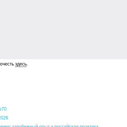
рочесть
здесь
.
 №70
2026
мики: зарубежный опыт и российская практика