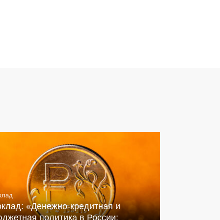
клад
оклад: «Денежно-кредитная и
джетная политика в России: