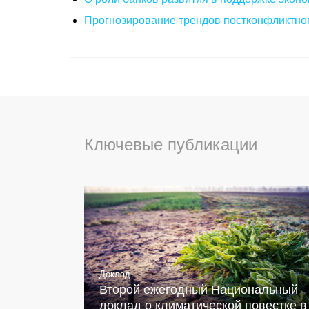
Прогнозирование трендов постконфликтног
Ключевые публикации
Доклад
Второй ежегодный Национальный
доклад о климатической повестке в