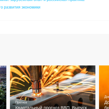
о развития экономики
До
Д
Прогноз
Квартальный прогноз ВВП. Выпуск
бю