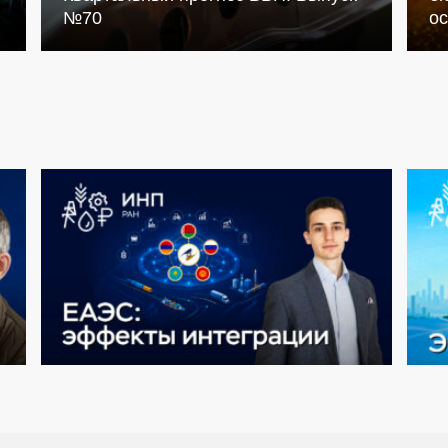
№70
о