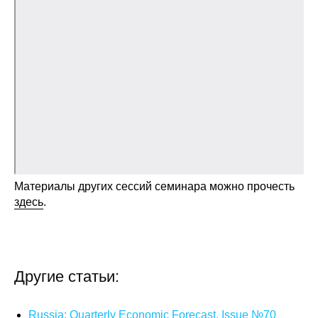
Общие требования
Стандарты оформления
Семинары
Энергетический семинар
Российско-французский семинар
ЦДУ
Материалы других сессий семинара можно прочесть
здесь
.
Отрасли и регионы
Inforum
Другие статьи:
Ученый совет
Материалы
Russia: Quarterly Economic Forecast. Issue №70