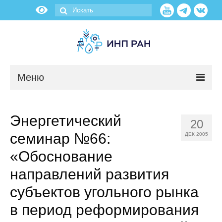
Меню
Новости
Энергетический
20
О нас
семинар №66:
ДЕК 2005
Об институте
«Обоснование
направлений развития
Научные подразделения
субъектов угольного рынка
Администрация
в период реформирования