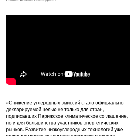
Сотрудники
Отчетность
Противодействие коррупции
Материалы для СМИ
Публикации
Научная жизнь
Издания
Проблемы прогнозирования
«Снижение углеродных эмиссий стало официально
декларируемой целью не только для стран,
О журнале
подписавших Парижское климатическое соглашение,
но и для большинства участников энергетических
рынков. Развитие низкоуглеродных технологий уже
Номера журналов