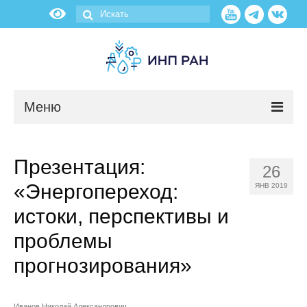
Меню
Новости
Презентация:
26
О нас
«Энергопереход:
ЯНВ 2019
Об институте
истоки, перспективы и
проблемы
Научные подразделения
прогнозирования»
Администрация
Иванов Николай Александрович