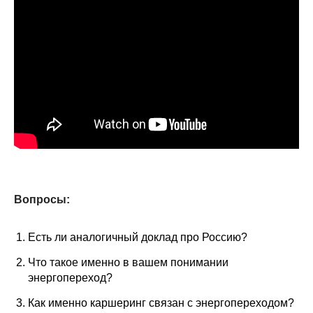
Кафедра МФТИ
Кафедра МАДИ
Аспирантура
Об аспирантуре
Поступление
Обучение
Вопросы:
Нормативные документы
Есть ли аналогичный доклад про Россию?
Диссертационный совет
Что такое именно в вашем понимании
энергопереход?
О совете
Как именно каршеринг связан с энергопереходом?