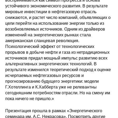
воспринимается как символ прогресса и основа
устойчивого экономического развития. В результате
Редакционная этика
мировые инвестиции в нефтегазовую отрасль
снижаются, и растет число компаний, объявляющих о
Информация для авторов
цели перейти на использование энергии только из
возобновляемых источников. Одним из драйверов
Общие требования
изменений на энергетических рынках стала
американская сланцевая революция.
Стандарты оформления
Психологический эффект от технологических
прорывов в добыче нефти и газа из нетрадиционных
Научные труды
источников придал мощный импульс развитию всех
альтернативных энергетических технологий. В
О журнале
результате изменился теоретический подход к оценке
исчерпаемых нефтегазовых ресурсов и
прогнозированию будущего энергетики: модели
Выпуски
Г.Хотеллинга и К.Хабберта уже не релевантны
сегодняшним потребностям отрасли. Но на смену им
Редакционная этика
пока ничего не пришло.»
Информация для авторов
Презентация прошла в рамках «Энергетического
семинара им. А.С. Некрасова». Посмотреть другие