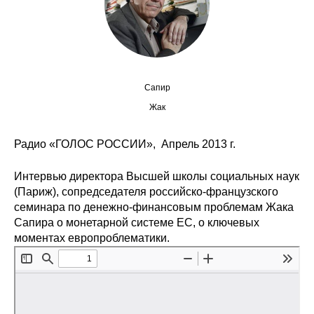
Сотрудники
Отчетность
Противодействие коррупции
Сапир
Материалы для СМИ
Жак
Публикации
Радио «ГОЛОС РОССИИ», Апрель 2013 г.
Интервью директора Высшей школы социальных наук
Научная жизнь
(Париж), сопредседателя российско-французского
Издания
семинара по денежно-финансовым проблемам Жака
Сапира о монетарной системе ЕС, о ключевых
Проблемы прогнозирования
моментах европроблематики.
О журнале
Номера журналов