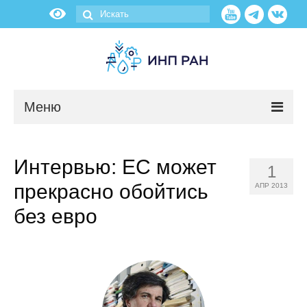
Меню
Новости
Интервью: ЕС может
1
О нас
прекрасно обойтись
АПР 2013
Об институте
без евро
Научные подразделения
Администрация