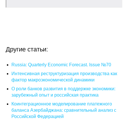
О совете
Регулярные прогнозы
Квартальный прогноз
Другие статьи:
Краткосрочный прогноз
Russia: Quarterly Economic Forecast. Issue №70
Оценка индекса промышленного
производства
Интенсивная реструктуризация производства как
фактор макроэкономической динамики
Российская Система Климатического
О роли банков развития в поддержке экономики:
Мониторинга
зарубежный опыт и российская практика
Коинтеграционное моделирование платежного
Центр «Климатическая политика и
баланса Азербайджана: сравнительный анализ с
экономика России»
Российской Федерацией
Образование и карьера