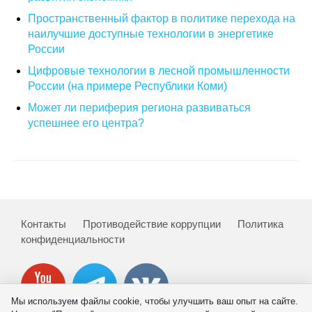
Пространственный фактор в политике перехода на
О совете
наилучшие доступные технологии в энергетике
России
Регулярные прогнозы
Цифровые технологии в лесной промышленности
России (на примере Республики Коми)
Квартальный прогноз
Может ли периферия региона развиваться
успешнее его центра?
Краткосрочный прогноз
Оценка индекса промышленного
производства
Российская Система Климатического
Мониторинга
Контакты
Противодействие коррупции
Политика
конфиденциальности
Центр «Климатическая политика и
экономика России»
Мы используем файлы cookie, чтобы улучшить ваш опыт на сайте.
Образование и карьера