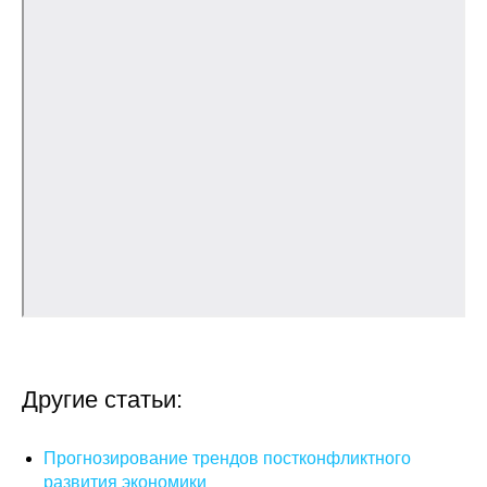
Общие требования
Стандарты оформления
Семинары
Энергетический семинар
Российско-французский семинар
ЦДУ
Отрасли и регионы
Inforum
Другие статьи:
Ученый совет
Прогнозирование трендов постконфликтного
Материалы
развития экономики