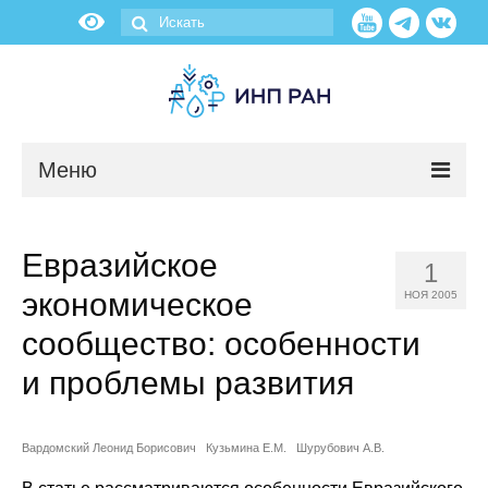
Меню
Новости
Евразийское
1
О нас
экономическое
НОЯ 2005
Об институте
сообщество: особенности
и проблемы развития
Научные подразделения
Администрация
Вардомский Леонид Борисович
Кузьмина Е.М.
Шурубович А.В.