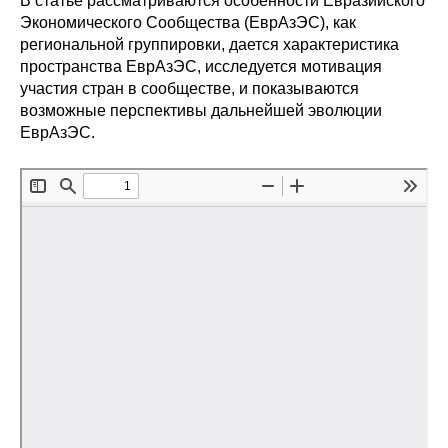
В статье рассматриваются особенности Евразийского
Сотрудники
Экономического Сообщества (ЕврАзЭС), как
региональной группировки, дается характеристика
Отчетность
пространства ЕврАзЭС, исследуется мотивация
участия стран в сообществе, и показываются
Противодействие коррупции
возможные перспективы дальнейшей эволюции
ЕврАзЭС.
Материалы для СМИ
Публикации
Научная жизнь
Издания
Проблемы прогнозирования
О журнале
Номера журналов