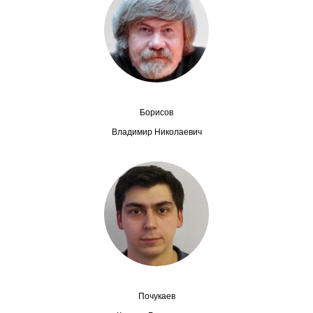
Сотрудники
Отчетность
Противодействие коррупции
Материалы для СМИ
Борисов
Владимир Николаевич
Публикации
Научная жизнь
Издания
Проблемы прогнозирования
О журнале
Почукаев
Номера журналов