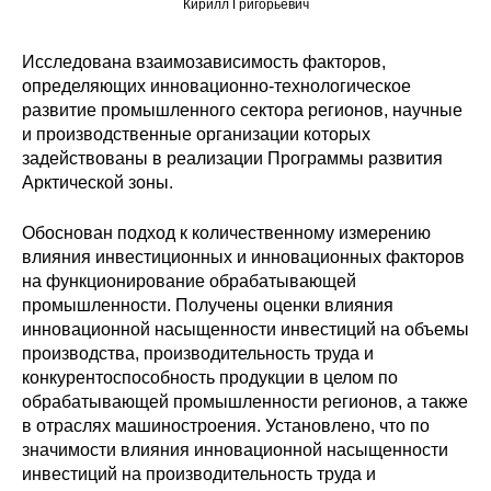
Кирилл Григорьевич
Редакционная этика
Исследована взаимозависимость факторов,
определяющих инновационно-технологическое
Информация для авторов
развитие промышленного сектора регионов, научные
Общие требования
и производственные организации которых
задействованы в реализации Программы развития
Арктической зоны.
Стандарты оформления
Обоснован подход к количественному измерению
Научные труды
влияния инвестиционных и инновационных факторов
на функционирование обрабатывающей
О журнале
промышленности. Получены оценки влияния
инновационной насыщенности инвестиций на объемы
Выпуски
производства, производительность труда и
конкурентоспособность продукции в целом по
Редакционная этика
обрабатывающей промышленности регионов, а также
в отраслях машиностроения. Установлено, что по
значимости влияния инновационной насыщенности
Информация для авторов
инвестиций на производительность труда и