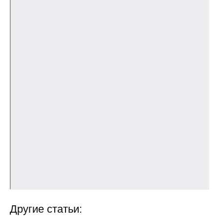
Кафедра МФТИ
Кафедра МАДИ
Аспирантура
Об аспирантуре
Поступление
Обучение
Нормативные документы
Диссертационный совет
О совете
Другие статьи: