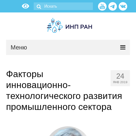
Меню
Новости
Факторы
24
О нас
инновационно-
ЯНВ 2019
Об институте
технологического развития
промышленного сектора
Научные подразделения
Администрация