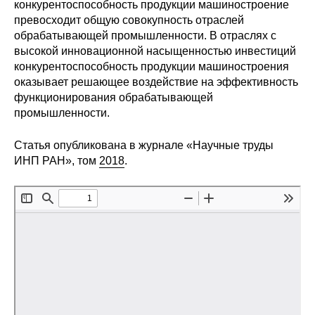
Общие требования
конкурентоспособность продукции машиностроение
превосходит общую совокупность отраслей
обрабатывающей промышленности. В отраслях с
Стандарты оформления
высокой инновационной насыщенностью инвестиций
конкурентоспособность продукции машиностроения
Семинары
оказывает решающее воздействие на эффективность
функционирования обрабатывающей
Энергетический семинар
промышленности.
Российско-французский семинар
Статья опубликована в журнале «Научные труды
ИНП РАН», том
2018
.
ЦДУ
Отрасли и регионы
Inforum
Ученый совет
Материалы