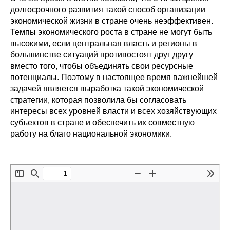
Общие требования
долгосрочного развития такой способ организации
экономической жизни в стране очень неэффективен.
Стандарты оформления
Темпы экономического роста в стране не могут быть
высокими, если центральная власть и регионы в
Семинары
большинстве ситуаций противостоят друг другу
вместо того, чтобы объединять свои ресурсные
Энергетический семинар
потенциалы. Поэтому в настоящее время важнейшей
задачей является выработка такой экономической
стратегии, которая позволила бы согласовать
Российско-французский семинар
интересы всех уровней власти и всех хозяйствующих
субъектов в стране и обеспечить их совместную
ЦДУ
работу на благо национальной экономики.
Отрасли и регионы
Inforum
Ученый совет
Материалы