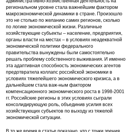
административно-хозяйственная деятельность на
региональном уровне стала важнейшим фактором
Редакционная этика
макроэкономической динамики в стране. Произошло
это не столько по желанию самих регионов, сколько
Информация для авторов
по логике экономической жизни. Различные
хозяйствующие субъекты – население, предприятия,
Общие требования
органы власти на местах – в условиях неадекватной
экономической политики федерального
Стандарты оформления
правительства вынуждены были самостоятельно
решать проблему собственного выживания. И именно
Научные труды
эта адаптивная способность экономических агентов
предотвратила коллапс российской экономики в
О журнале
условиях тяжелейшего экономического кризиса, а в
дальнейшем стала важ-ным фактором
компенсационного экономического роста в 1998-2001
Выпуски
гг. Российские регионы в этих условиях сыграли
консолидирующую роль, объединив усилия всех
Редакционная этика
хозяйствующих субъектов по выходу из тяжелой
экономической ситуации.
Информация для авторов
В то же время в статье показано, что с точки зрения