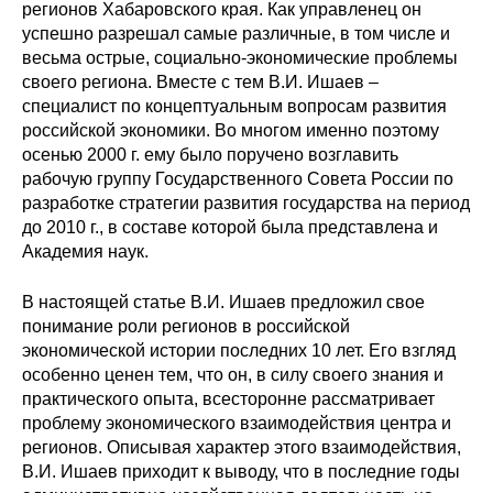
Сотрудники
регионов Хабаровского края. Как управленец он
успешно разрешал самые различные, в том числе и
весьма острые, социально-экономические проблемы
Отчетность
своего региона. Вместе с тем В.И. Ишаев –
специалист по концептуальным вопросам развития
Противодействие коррупции
российской экономики. Во многом именно поэтому
осенью 2000 г. ему было поручено возглавить
Материалы для СМИ
рабочую группу Государственного Совета России по
разработке стратегии развития государства на период
Публикации
до 2010 г., в составе которой была представлена и
Академия наук.
Научная жизнь
В настоящей статье В.И. Ишаев предложил свое
Издания
понимание роли регионов в российской
экономической истории последних 10 лет. Его взгляд
Проблемы прогнозирования
особенно ценен тем, что он, в силу своего знания и
практического опыта, всесторонне рассматривает
О журнале
проблему экономического взаимодействия центра и
регионов. Описывая характер этого взаимодействия,
Номера журналов
В.И. Ишаев приходит к выводу, что в последние годы