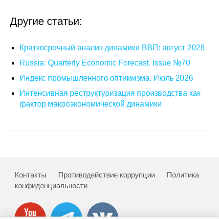
О совете
Другие статьи:
Регулярные прогнозы
Краткосрочный анализ динамики ВВП: август 2026
Russia: Quarterly Economic Forecast. Issue №70
Квартальный прогноз
Индекс промышленного оптимизма. Июль 2026
Краткосрочный прогноз
Интенсивная реструктуризация производства как
фактор макроэкономической динамики
Оценка индекса промышленного
производства
Российская Система Климатического
Мониторинга
Контакты
Противодействие коррупции
Политика
Центр «Климатическая политика и
конфиденциальности
экономика России»
Образование и карьера