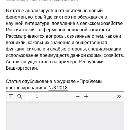
Сотрудники
В статье анализируется относительно новый
Отчетность
феномен, который до сих пор не обсуждался в
научной литературе: появление в сельском хозяйстве
России хозяйств фермеров неполной занятости.
Противодействие коррупции
Рассматриваются вопросы, связанные с тем, как они
возникли, каковы их значение и общественная
Материалы для СМИ
функция, сильные и слабые стороны, специализации,
использование преимуществ данной формы хозяйств.
Публикации
Анализ осуществлен на примере Республики
Башкортостан.
Научная жизнь
Статья опубликована в журнале «Проблемы
Издания
прогнозирования»,
№3 2018
Проблемы прогнозирования
О журнале
Номера журналов