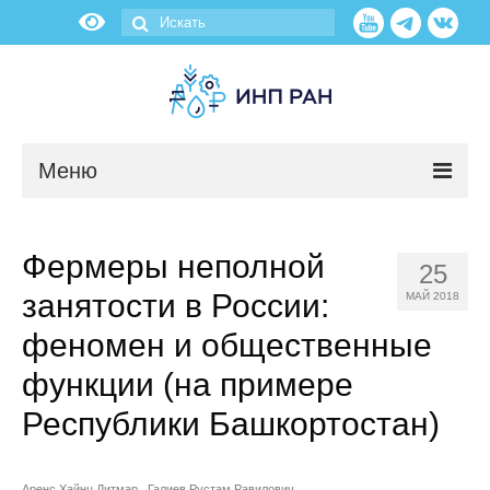
Меню
Новости
Фермеры неполной
25
О нас
занятости в России:
МАЙ 2018
Об институте
феномен и общественные
функции (на примере
Научные подразделения
Республики Башкортостан)
Администрация
Аренс Хайнц Дитмар
Галиев Рустам Равилович