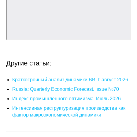
О совете
Регулярные прогнозы
Квартальный прогноз
Краткосрочный прогноз
Другие статьи:
Оценка индекса промышленного
производства
Краткосрочный анализ динамики ВВП: август 2026
Russia: Quarterly Economic Forecast. Issue №70
Российская Система Климатического
Мониторинга
Индекс промышленного оптимизма. Июль 2026
Интенсивная реструктуризация производства как
Центр «Климатическая политика и
фактор макроэкономической динамики
экономика России»
Образование и карьера