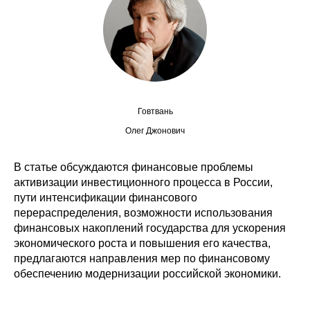
Сотрудники
Отчетность
Противодействие коррупции
Материалы для СМИ
Говтвань
Олег Джонович
Публикации
В статье обсуждаются финансовые проблемы
Научная жизнь
активизации инвестиционного процесса в России,
пути интенсификации финансового
Издания
перераспределения, возможности использования
финансовых накоплений государства для ускорения
Проблемы прогнозирования
экономического роста и повышения его качества,
предлагаются направления мер по финансовому
О журнале
обеспечению модернизации российской экономики.
Номера журналов