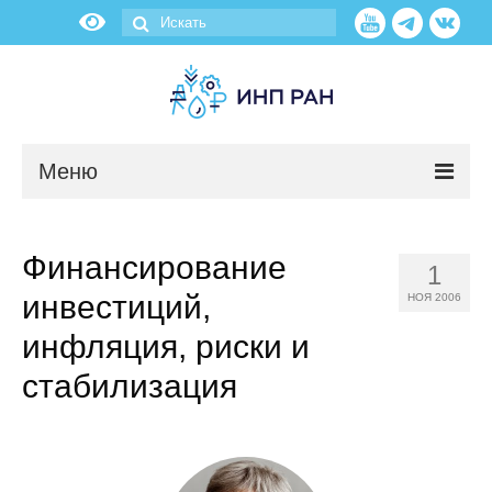
Меню
Новости
Финансирование
1
О нас
инвестиций,
НОЯ 2006
Об институте
инфляция, риски и
стабилизация
Научные подразделения
Администрация