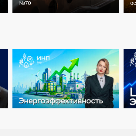
№70
о