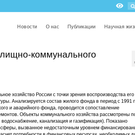
Новости
О нас
Публикации
Научная жиз
илищно-коммунального
ное хозяйство России с точки зрения воспроизводства его
уры. Анализируется состав жилого фонда в период с 1991 
тхого и аварийного фонда, проводится сопоставление
емонтов. Объекты коммунального хозяйства рассмотрены п
 водоснабжение, канализация и газификация). Показано
 сферы, вызванное недостаточным уровнем финансирован
расчет потребности в финансовых ресурсах, необходимых д