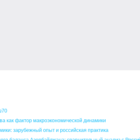
 №70
ва как фактор макроэкономической динамики
мики: зарубежный опыт и российская практика
ого баланса Азербайджана: сравнительный анализ с Росси