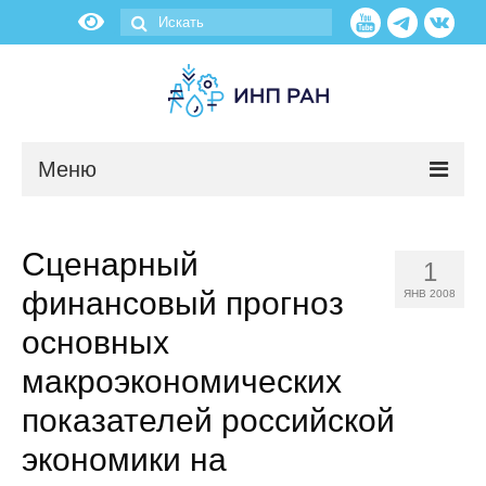
Меню
Новости
Сценарный
1
О нас
финансовый прогноз
ЯНВ 2008
Об институте
основных
макроэкономических
Научные подразделения
показателей российской
Администрация
экономики на