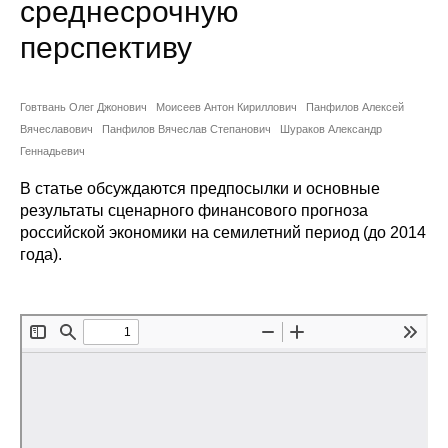
среднесрочную
Сотрудники
перспективу
Отчетность
Противодействие коррупции
Говтвань Олег Джонович
Моисеев Антон Кириллович
Панфилов Алексей
Вячеславович
Панфилов Вячеслав Степанович
Шураков Александр
Геннадьевич
Материалы для СМИ
В статье обсуждаются предпосылки и основные
Публикации
результаты сценарного финансового прогноза
российской экономики на семилетний период (до 2014
Научная жизнь
года).
Издания
Проблемы прогнозирования
О журнале
Номера журналов