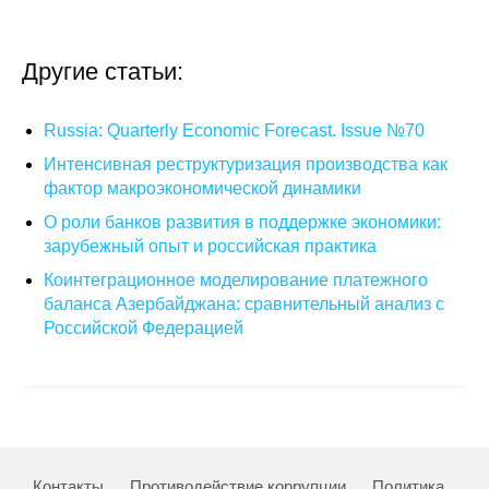
О совете
Другие статьи:
Регулярные прогнозы
Russia: Quarterly Economic Forecast. Issue №70
Квартальный прогноз
Интенсивная реструктуризация производства как
фактор макроэкономической динамики
Краткосрочный прогноз
О роли банков развития в поддержке экономики:
зарубежный опыт и российская практика
Оценка индекса промышленного
производства
Коинтеграционное моделирование платежного
баланса Азербайджана: сравнительный анализ с
Российская Система Климатического
Российской Федерацией
Мониторинга
Центр «Климатическая политика и
экономика России»
Образование и карьера
Контакты
Противодействие коррупции
Политика