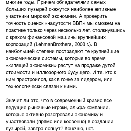
многие годы. Причем обладателями самых
больших пузырей окажутся наиболее активные
Кафедра МФТИ
участники мировой экономики. А проверить
точность оценок «надутости ВВП» мы сможем на
Кафедра МАДИ
практике только через несколько лет, столкнувшись
с крахом финансовой машины крупнейших
Аспирантура
корпораций (LehmanBrothers, 2008 г.). В
Об аспирантуре
наибольшей степени пострадают те крупнейшие
экономические системы, которые во время
«кипящей экономики» растут на продаже дутой
Поступление
стоимости и иллюзорного будущего. И те, кто к
ним пристроился, как в гонке за лидером, или
Обучение
технологически связан к ними.
Нормативные документы
Значит ли это, что в современный кризис все
ведущие рыночные игроки, альфа-компании,
Диссертационный совет
которые активно разогревали экономику и
О совете
участвовали (прямо или косвенно) в создании
пузырей, завтра лопнут? Конечно, нет.