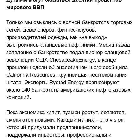
Сотрудники
мирового ВВП
Отчетность
Только мы свыклись с волной банкротств торговых
сетей, девелоперов, фитнес-клубов,
Противодействие коррупции
производителей одежды, как «на выход»
выстроились сланцевые нефтяники. Месяц назад
Материалы для СМИ
заявление о банкротстве подал пионер сланцевой
революции США ChesapeakeEnergy, в конце
Публикации
прошлой недели об аналогичном шаге сообщила
California Resources, крупнейшая нефтекомпания
Научная жизнь
штата. Эксперты Rystad Energy прогнозируют
около 140 банкротств американских нефтегазовых
Издания
компаний.
Проблемы прогнозирования
Пока экономика кипит, пузыри растут, лопаются,
О журнале
сменяются новыми. Каждый из них – это vision,
который придумали предприниматели,
Номера журналов
поддержали инвесторы, профессионалы и