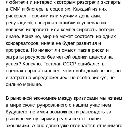
любители и интерес к которым разогрели эксперты
Редакционная этика
в СМИ и блогеры в соцсетях. Каждый из них
рисковал – своими или чужими деньгами,
репутацией, совершал ошибки и успевал их
Информация для авторов
вовремя исправить или компенсировать потери
Общие требования
иначе. Конечно, мир не может состоять из одних
консерваторов, иначе не будет развития и
Стандарты оформления
прогресса. Но имеют ли смысл такие риски и
затраты ресурсов без четкой оценки шансов на
Научные труды
успех? Конечно, Госплан СССР ошибался в
оценках спроса сильнее, чем свободный рынок, но
О журнале
и затрат на «предложение», не особо рискуя, не
сильно меньше.
Выпуски
В рыночной экономике между кризисами мы живем
Редакционная этика
в мире сконструированного с нашим участием
будущего, не имея возможности разглядеть за
Информация для авторов
рыночными пузырями реальное состояние
экономики. А оно давно уже отличается от мнимого