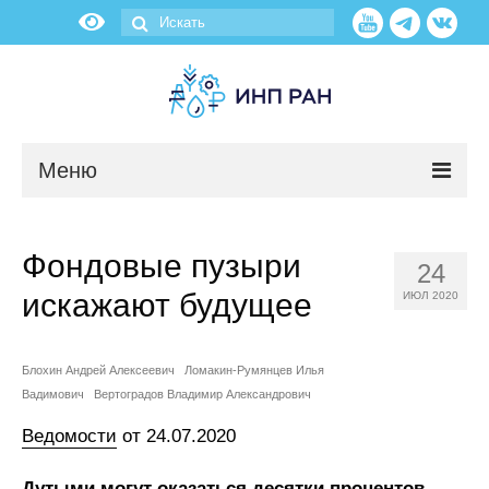
Меню
Новости
Фондовые пузыри
24
О нас
искажают будущее
ИЮЛ 2020
Об институте
Блохин Андрей Алексеевич
Ломакин-Румянцев Илья
Научные подразделения
Вадимович
Вертоградов Владимир Александрович
Ведомости
от 24.07.2020
Администрация
Дутыми могут оказаться десятки процентов