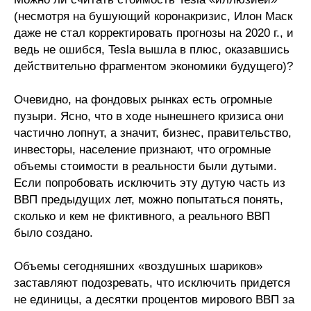
(несмотря на бушующий коронакризис, Илон Маск
О совете
даже не стал корректировать прогнозы на 2020 г., и
ведь не ошибся, Tesla вышла в плюс, оказавшись
Регулярные прогнозы
действительно фрагментом экономики будущего)?
Квартальный прогноз
Очевидно, на фондовых рынках есть огромные
пузыри. Ясно, что в ходе нынешнего кризиса они
Краткосрочный прогноз
частично лопнут, а значит, бизнес, правительство,
инвесторы, население признают, что огромные
Оценка индекса промышленного
объемы стоимости в реальности были дутыми.
производства
Если попробовать исключить эту дутую часть из
ВВП предыдущих лет, можно попытаться понять,
Российская Система Климатического
сколько и кем не фиктивного, а реального ВВП
Мониторинга
было создано.
Центр «Климатическая политика и
Объемы сегодняшних «воздушных шариков»
экономика России»
заставляют подозревать, что исключить придется
не единицы, а десятки процентов мирового ВВП за
Образование и карьера