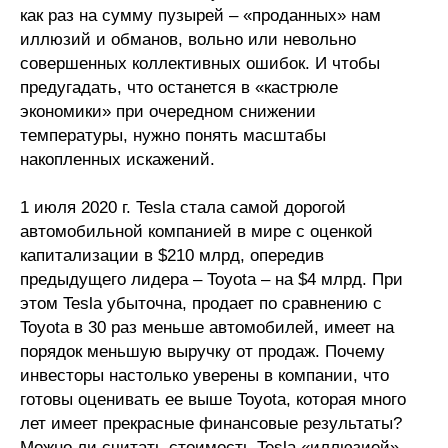
Общие требования
как раз на сумму пузырей – «проданных» нам
иллюзий и обманов, вольно или невольно
Стандарты оформления
совершенных коллективных ошибок. И чтобы
предугадать, что останется в «кастрюле
Семинары
экономики» при очередном снижении
температуры, нужно понять масштабы
Энергетический семинар
накопленных искажений.
Российско-французский семинар
1 июля 2020 г. Tesla стала самой дорогой
автомобильной компанией в мире с оценкой
ЦДУ
капитализации в $210 млрд, опередив
предыдущего лидера – Toyota – на $4 млрд. При
Отрасли и регионы
этом Tesla убыточна, продает по сравнению с
Toyota в 30 раз меньше автомобилей, имеет на
Inforum
порядок меньшую выручку от продаж. Почему
инвесторы настолько уверены в компании, что
Ученый совет
готовы оценивать ее выше Toyota, которая много
лет имеет прекрасные финансовые результаты?
Материалы
Можно ли считать стоимость Tesla «иллюзией»