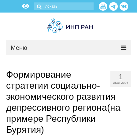
Меню
Новости
Формирование
1
О нас
стратегии социально-
ИЮЛ 2005
Об институте
экономического развития
депрессивного региона(на
Научные подразделения
примере Республики
Администрация
Бурятия)