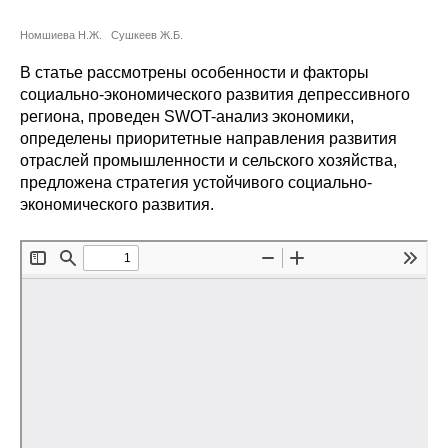
Сотрудники
Номшиева Н.Ж.
Сушкеев Ж.Б.
Отчетность
В статье рассмотрены особенности и факторы
социально-экономического развития депрессивного
Противодействие коррупции
региона, проведен SWOT-анализ экономики,
определены приоритетные направления развития
Материалы для СМИ
отраслей промышленности и сельского хозяйства,
предложена стратегия устойчивого социально-
Публикации
экономического развития.
Научная жизнь
Издания
Проблемы прогнозирования
О журнале
Номера журналов