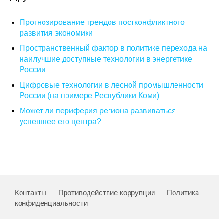
О совете
Прогнозирование трендов постконфликтного
развития экономики
Регулярные прогнозы
Пространственный фактор в политике перехода на
наилучшие доступные технологии в энергетике
Квартальный прогноз
России
Цифровые технологии в лесной промышленности
Краткосрочный прогноз
России (на примере Республики Коми)
Может ли периферия региона развиваться
Оценка индекса промышленного
успешнее его центра?
производства
Российская Система Климатического
Мониторинга
Центр «Климатическая политика и
экономика России»
Контакты
Противодействие коррупции
Политика
конфиденциальности
Образование и карьера